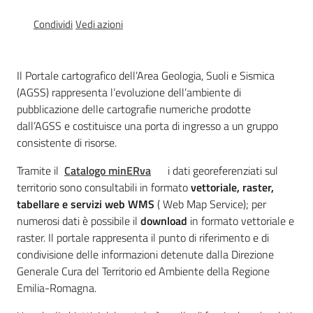
e
Condividi
Vedi azioni
banche
dati
Il Portale cartografico dell’Area Geologia, Suoli e Sismica
(AGSS) rappresenta l’evoluzione dell’ambiente di
Divulgazione
pubblicazione delle cartografie numeriche prodotte
dall’AGSS e costituisce una porta di ingresso a un gruppo
consistente di risorse.
Tramite il
Catalogo minERva
i dati georeferenziati sul
Seguici
territorio sono consultabili in formato
vettoriale, raster,
su
tabellare e servizi web WMS
( Web Map Service); per
numerosi dati è possibile il
download
in formato vettoriale e
raster. Il portale rappresenta il punto di riferimento e di
condivisione delle informazioni detenute dalla Direzione
Generale Cura del Territorio ed Ambiente della Regione
Emilia-Romagna.