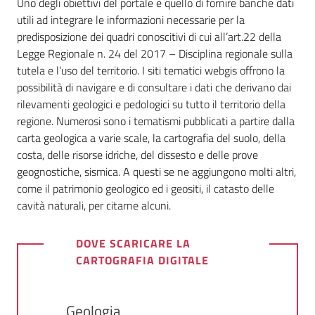
Uno degli obiettivi del portale è quello di fornire banche dati
utili ad integrare le informazioni necessarie per la
predisposizione dei quadri conoscitivi di cui all’art.22 della
Legge Regionale n. 24 del 2017 – Disciplina regionale sulla
Ambiente
tutela e l’uso del territorio. I siti tematici webgis offrono la
possibilità di navigare e di consultare i dati che derivano dai
Argomenti
rilevamenti geologici e pedologici su tutto il territorio della
regione. Numerosi sono i tematismi pubblicati a partire dalla
Novità
carta geologica a varie scale, la cartografia del suolo, della
costa, delle risorse idriche, del dissesto e delle prove
Servizi
geognostiche, sismica. A questi se ne aggiungono molti altri,
come il patrimonio geologico ed i geositi, il catasto delle
cavità naturali, per citarne alcuni.
Leggi Atti Bandi
DOVE SCARICARE LA
CARTOGRAFIA DIGITALE
Piani Programmi
Progetti
Geologia