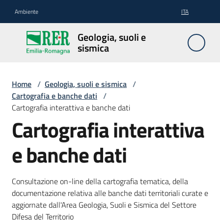
Vai al contenuto
Vai alla navigazione
Vai al footer
Ambiente
ITA
Geologia,
Geologia, suoli e
suoli e
sismica
sismica
Home
/
Geologia, suoli e sismica
/
Cartografia e banche dati
/
Geologia
Cartografia interattiva e banche dati
Cartografia interattiva
Suoli
e banche dati
Sismica
Consultazione on-line della cartografia tematica, della
documentazione relativa alle banche dati territoriali curate e
aggiornate dall'Area Geologia, Suoli e Sismica del Settore
Difesa del Territorio
Cartografia