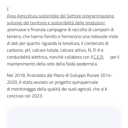
L'
Area Agricoltura sostenibile del Settore programmazione,
Ambiente
sviluppo del territorio e sostenibilità delle produzioni
promuove e finanzia campagne di raccolta di campioni di
terreno, che hanno fornito e forniscono una notevole mole
Argomenti
di dati per quanto riguarda la tessitura, il contenuto di
carbonio, pH, calcare totale, calcare attivo, N, P, K e
Novità
conducibilità elettrica, nonché collabora con il
C.E.R.
per il
mantenimento della rete della falda ipodermica.
Servizi
Nel 2018, finanziato dal Piano di Sviluppo Rurale 2014-
2020, è stata avviato un progetto quinquennale
Leggi Atti Bandi
di monitoraggio della qualità dei suoli agricoli, che si è
concluso nel 2023.
Piani Programmi
Progetti