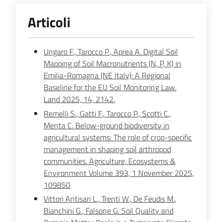
Articoli
Ungaro F., Tarocco P., Aprea A. Digital Soil
Mapping of Soil Macronutrients (N, P, K) in
Emilia-Romagna (NE Italy): A Regional
Baseline for the EU Soil Monitoring Law.
Land 2025, 14, 2142.
Remelli S., Gatti F., Tarocco P., Scotti C.,
Menta C. Below-ground biodiversity in
agricultural systems: The role of crop-specific
management in shaping soil arthropod
communities. Agriculture, Ecosystems &
Environment Volume 393, 1 November 2025,
109850
Vittori Antisari L., Trenti W., De Feudis M.,
Bianchini G., Falsone G. Soil Quality and