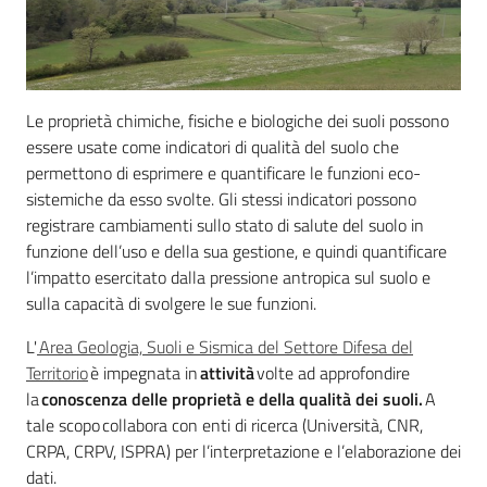
e
banche
dati
Le proprietà chimiche, fisiche e biologiche dei suoli possono
essere usate come indicatori di qualità del suolo che
Divulgazione
permettono di esprimere e quantificare le funzioni eco-
sistemiche da esso svolte. Gli stessi indicatori possono
registrare cambiamenti sullo stato di salute del suolo in
funzione dell’uso e della sua gestione, e quindi quantificare
l’impatto esercitato dalla pressione antropica sul suolo e
Seguici
sulla capacità di svolgere le sue funzioni.
su
L'
Area Geologia, Suoli e Sismica del Settore Difesa del
Territorio
è impegnata in
attività
volte ad approfondire
la
conoscenza delle proprietà e della qualità dei suoli.
A
tale scopo collabora con enti di ricerca (Università, CNR,
CRPA, CRPV, ISPRA) per l’interpretazione e l’elaborazione dei
dati.