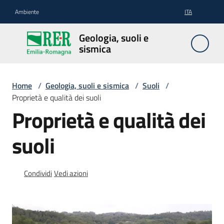
Vai al contenuto
Vai alla navigazione
Vai al footer
Ambiente
ITA
Geologia,
Geologia, suoli e
suoli e
sismica
sismica
Home
/
Geologia, suoli e sismica
/
Suoli
/
Proprietà e qualità dei suoli
Geologia
Proprietà e qualità dei
suoli
Suoli
Condividi
Vedi azioni
Sismica
Cartografia