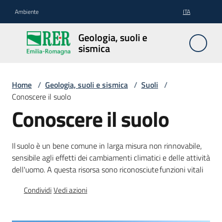
Vai al contenuto
Vai alla navigazione
Vai al footer
Ambiente
ITA
Geologia,
Geologia, suoli e
suoli e
sismica
sismica
Home
/
Geologia, suoli e sismica
/
Suoli
/
Conoscere il suolo
Geologia
Conoscere il suolo
Suoli
Il suolo è un bene comune in larga misura non rinnovabile,
sensibile agli effetti dei cambiamenti climatici e delle attività
dell'uomo. A questa risorsa sono riconosciute funzioni vitali
Sismica
Condividi
Vedi azioni
Cartografia