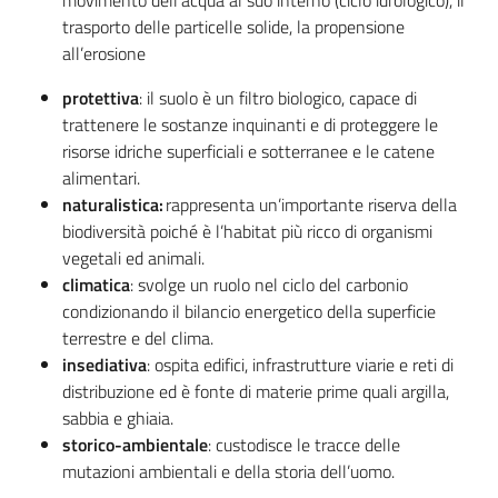
trasporto delle particelle solide, la propensione
all’erosione
Ambiente
protettiva
: il suolo è un filtro biologico, capace di
trattenere le sostanze inquinanti e di proteggere le
risorse idriche superficiali e sotterranee e le catene
Argomenti
alimentari.
naturalistica:
rappresenta un’importante riserva della
Novità
biodiversità poiché è l’habitat più ricco di organismi
vegetali ed animali.
Servizi
climatica
: svolge un ruolo nel ciclo del carbonio
condizionando il bilancio energetico della superficie
Leggi Atti Bandi
terrestre e del clima.
insediativa
: ospita edifici, infrastrutture viarie e reti di
distribuzione ed è fonte di materie prime quali argilla,
sabbia e ghiaia.
Piani Programmi
storico-ambientale
: custodisce le tracce delle
Progetti
mutazioni ambientali e della storia dell’uomo.