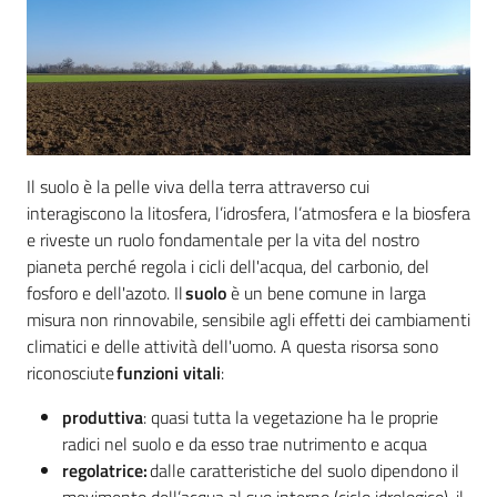
e
banche
dati
Divulgazione
Il suolo è la pelle viva della terra attraverso cui
interagiscono la litosfera, l’idrosfera, l’atmosfera e la biosfera
e riveste un ruolo fondamentale per la vita del nostro
pianeta perché regola i cicli dell'acqua, del carbonio, del
Seguici
fosforo e dell'azoto. Il
suolo
è un bene comune in larga
su
misura non rinnovabile, sensibile agli effetti dei cambiamenti
climatici e delle attività dell'uomo. A questa risorsa sono
riconosciute
funzioni vitali
:
produttiva
: quasi tutta la vegetazione ha le proprie
radici nel suolo e da esso trae nutrimento e acqua
regolatrice:
dalle caratteristiche del suolo dipendono il
movimento dell’acqua al suo interno (ciclo idrologico), il