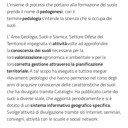
L’insieme di processi che portano alla formazione del suolo
prende il nome di
pedogenesi
; con il
termine
pedologia
s’intende la scienza che si occupa dei
suoli.
L' Area Geologia, Suoli e Sismica. Settore Difesa del
Territorio è impegnata in
attività
volte ad approfondire
la
conoscenza dei suoli
necessaria per la
loro
valorizzazione
agronomica e ambientale e per la
loro
corretta gestione attraverso la pianificazione
territoriale.
A tal scopo ha eseguito e tuttora esegue
rilevamenti pedologici che hanno permesso nel corso degli
anni di acquisire conoscenze delle caratteristiche dei suoli
che ha divulgato tramite Cataloghi. Ha pubblicato carte dei
suoli a diverse scale, che aggiorna periodicamente e si è
dotato di un
sistema informativo geografico specifico
.
Svolge attività di divulgazione tramite siti Internet, seminari,
convegni, attività con le scuole e social network.