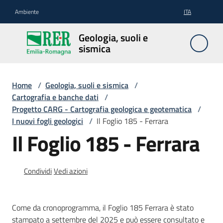
Vai al contenuto
Vai alla navigazione
Vai al footer
Ambiente
ITA
Geologia,
Geologia, suoli e
suoli e
sismica
sismica
Home
/
Geologia, suoli e sismica
/
Cartografia e banche dati
/
Geologia
Progetto CARG - Cartografia geologica e geotematica
/
I nuovi fogli geologici
/
Il Foglio 185 - Ferrara
Il Foglio 185 - Ferrara
Suoli
Condividi
Vedi azioni
Sismica
Come da cronoprogramma, il Foglio 185 Ferrara è stato
stampato a settembre del 2025 e può essere consultato e
Cartografia