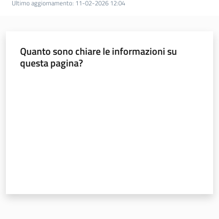
Ultimo aggiornamento
:
11-02-2026 12:04
e
banche
dati
Quanto sono chiare le informazioni su
questa pagina?
Divulgazione
Valuta da 1 a 5 stelle
Seguici
su