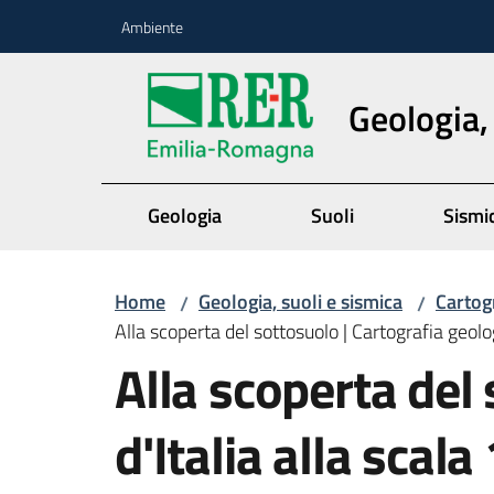
Vai al contenuto
Vai alla navigazione
Vai al footer
Ambiente
Geologia,
Geologia
Suoli
Sismi
Home
Geologia, suoli e sismica
Cartog
/
/
Alla scoperta del sottosuolo | Cartografia geol
Alla scoperta del
d'Italia alla sca