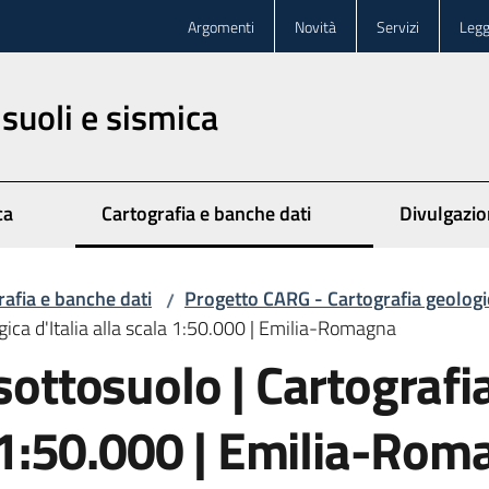
Argomenti
Novità
Servizi
Legg
 suoli e sismica
ca
Cartografia e banche dati
Divulgazi
rafia e banche dati
Progetto CARG - Cartografia geologi
/
ogica d'Italia alla scala 1:50.000 | Emilia-Romagna
 sottosuolo | Cartografi
la 1:50.000 | Emilia-Ro