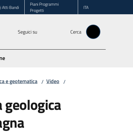
Piani Programmi
i Atti Bandi
ITA
Progetti
Seguici su
Cerca
one
ca e geotematica
Video
/
/
a geologica
magna