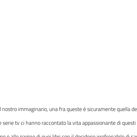
l nostro immaginario, una fra queste è sicuramente quella del
e serie tv ci hanno raccontato la vita appassionante di questi
 o alle pagine di quei libri con il desiderio irrefrenabile di s