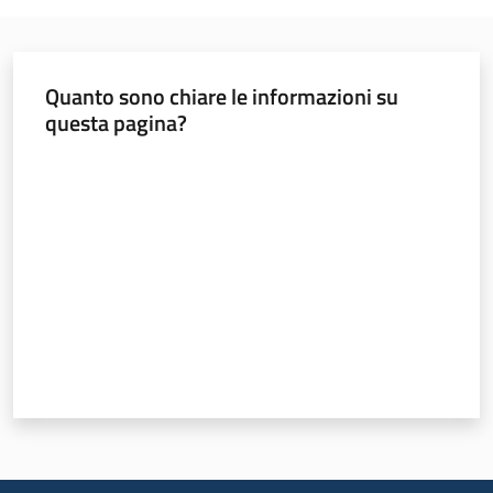
Ambiente
Quanto sono chiare le informazioni su
questa pagina?
Argomenti
Valuta da 1 a 5 stelle
Novità
Servizi
Leggi Atti Bandi
Piani Programmi
Progetti