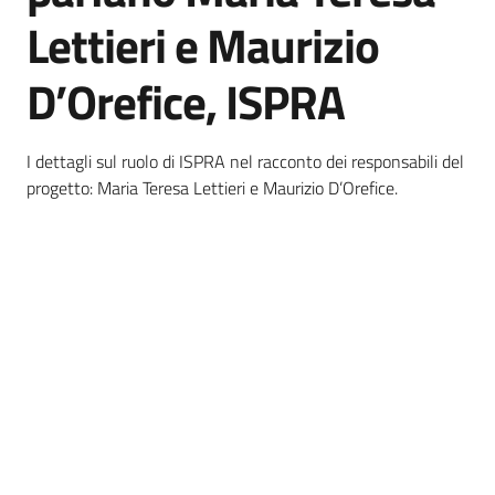
e
Lettieri e Maurizio
banche
dati
D’Orefice, ISPRA
I dettagli sul ruolo di ISPRA nel racconto dei responsabili del
Divulgazione
progetto: Maria Teresa Lettieri e Maurizio D’Orefice.
Seguici
su