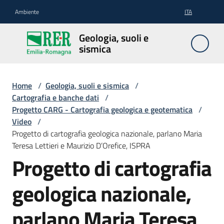
Vai al contenuto
Vai alla navigazione
Vai al footer
Ambiente
ITA
Geologia,
Geologia, suoli e
suoli e
sismica
sismica
Home
/
Geologia, suoli e sismica
/
Cartografia e banche dati
/
Geologia
Progetto CARG - Cartografia geologica e geotematica
/
Video
/
Progetto di cartografia geologica nazionale, parlano Maria
Suoli
Teresa Lettieri e Maurizio D’Orefice, ISPRA
Progetto di cartografia
Sismica
geologica nazionale,
parlano Maria Teresa
Cartografia