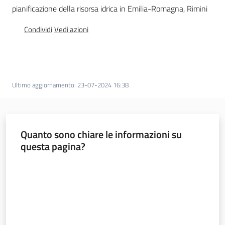
pianificazione della risorsa idrica in Emilia-Romagna, Rimini
e
banche
Condividi
Vedi azioni
dati
Divulgazione
Ultimo aggiornamento
:
23-07-2024 16:38
Seguici
Quanto sono chiare le informazioni su
su
questa pagina?
Valuta da 1 a 5 stelle