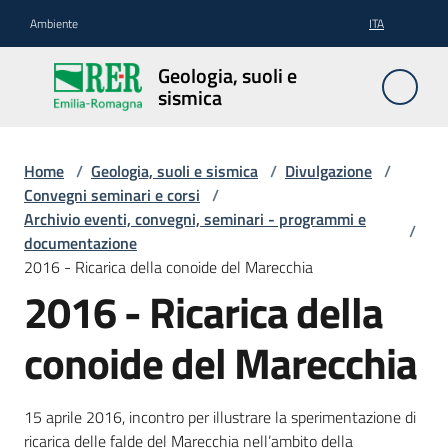
Vai al contenuto
Vai alla navigazione
Vai al footer
Ambiente
ITA
Geologia,
Geologia, suoli e
suoli e
sismica
sismica
Home
/
Geologia, suoli e sismica
/
Divulgazione
/
Convegni seminari e corsi
/
Geologia
Archivio eventi, convegni, seminari - programmi e
/
documentazione
2016 - Ricarica della conoide del Marecchia
Suoli
2016 - Ricarica della
conoide del Marecchia
Sismica
15 aprile 2016, incontro per illustrare la sperimentazione di
ricarica delle falde del Marecchia nell’ambito della
Cartografia