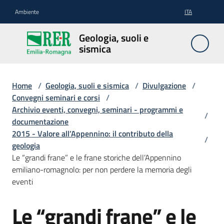
Vai al contenuto
Vai alla navigazione
Vai al footer
Ambiente
ITA
Geologia,
Geologia, suoli e
suoli e
sismica
sismica
Home
/
Geologia, suoli e sismica
/
Divulgazione
/
Convegni seminari e corsi
/
Geologia
Archivio eventi, convegni, seminari - programmi e
/
documentazione
2015 - Valore all’Appennino: il contributo della
/
Suoli
geologia
Le “grandi frane” e le frane storiche dell’Appennino
emiliano-romagnolo: per non perdere la memoria degli
eventi
Sismica
Le “grandi frane” e le
Cartografia