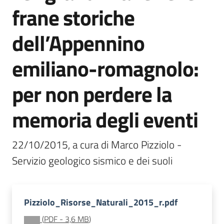
frane storiche
e
banche
dell’Appennino
dati
emiliano-romagnolo:
Divulgazione
per non perdere la
memoria degli eventi
Seguici
22/10/2015, a cura di Marco Pizziolo - 
su
Servizio geologico sismico e dei suoli
Pizziolo_Risorse_Naturali_2015_r.pdf
(
PDF
-
3,6 MB
)