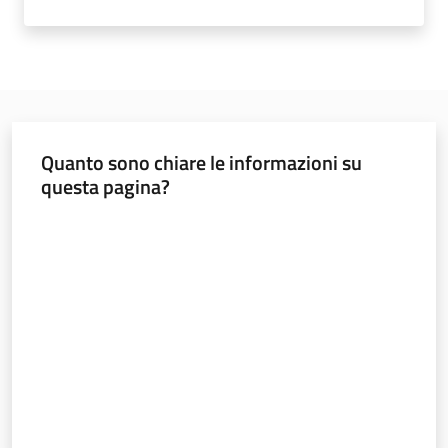
Ambiente
Argomenti
Quanto sono chiare le informazioni su
questa pagina?
Novità
Valuta da 1 a 5 stelle
Servizi
Leggi Atti Bandi
Piani Programmi
Progetti