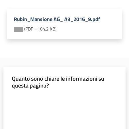
Rubin_Mansione AG_ A3_2016_9.pdf
Ambiente
(
PDF
-
104,2 KB
)
Argomenti
Novità
Servizi
Quanto sono chiare le informazioni su
questa pagina?
Leggi Atti Bandi
Valuta da 1 a 5 stelle
Piani Programmi
Progetti