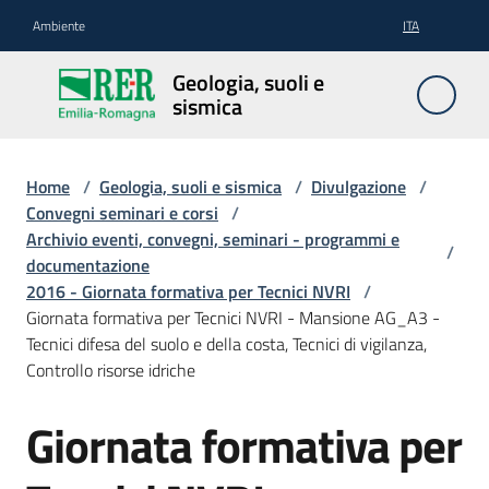
Vai al contenuto
Vai alla navigazione
Vai al footer
Ambiente
ITA
Geologia,
Geologia, suoli e
suoli e
sismica
sismica
Home
/
Geologia, suoli e sismica
/
Divulgazione
/
Convegni seminari e corsi
/
Geologia
Archivio eventi, convegni, seminari - programmi e
/
documentazione
2016 - Giornata formativa per Tecnici NVRI
/
Suoli
Giornata formativa per Tecnici NVRI - Mansione AG_A3 -
Tecnici difesa del suolo e della costa, Tecnici di vigilanza,
Controllo risorse idriche
Sismica
Giornata formativa per
Cartografia