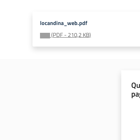
locandina_web.pdf
(
PDF
-
210,2 KB
)
Qu
pa
Valut