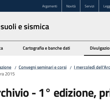
Argomenti
Novità
Servizi
Legg
 suoli e sismica
ca
Cartografia e banche dati
Divulgazi
azione
Convegni seminari e corsi
I mercoledì dell'Ar
/
/
vera 2015
archivio - 1° edizione, 