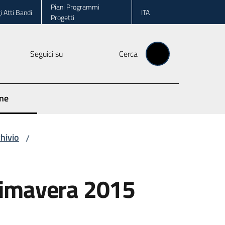
Piani Programmi
i Atti Bandi
ITA
Progetti
Seguici su
Cerca
one
chivio
/
primavera 2015