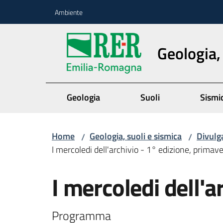
Vai al contenuto
Vai alla navigazione
Vai al footer
Ambiente
Geologia,
Geologia
Suoli
Sismi
Home
Geologia, suoli e sismica
Divulg
/
/
I mercoledi dell'archivio - 1° edizione, prima
I mercoledi dell'
Programma