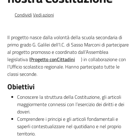
e
banche
Condividi
Vedi azioni
dati
Il progetto nasce dalla volontà della scuola secondaria di
primo grado G. Galilei dell’I.C. di Sasso Marconi di partecipare
Divulgazione
al progetto promosso e coordinato dall’Assemblea
legislativa (
Progetto conCittadini
) in collaborazione con
l’Ufficio scolastico regionale. Hanno partecipato tutte le
classi seconde.
Seguici
Obiettivi
su
Conoscere la struttura della Costituzione, gli articoli
maggiormente connessi con l’esercizio dei diritti e dei
doveri.
Comprendere i principi e gli articoli fondamentali e
saperli contestualizzare nel quotidiano e nel proprio
territorio.