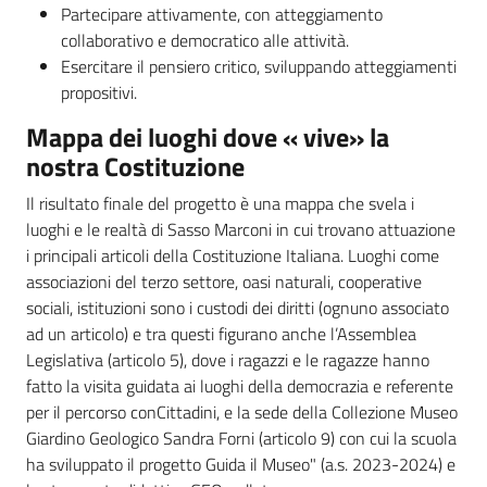
Partecipare attivamente, con atteggiamento
collaborativo e democratico alle attività.
Esercitare il pensiero critico, sviluppando atteggiamenti
Ambiente
propositivi.
Mappa dei luoghi dove « vive» la
Argomenti
nostra Costituzione
Il risultato finale del progetto è una mappa che svela i
Novità
luoghi e le realtà di Sasso Marconi in cui trovano attuazione
i principali articoli della Costituzione Italiana. Luoghi come
Servizi
associazioni del terzo settore, oasi naturali, cooperative
sociali, istituzioni sono i custodi dei diritti (ognuno associato
Leggi Atti Bandi
ad un articolo) e tra questi figurano anche l’Assemblea
Legislativa (articolo 5), dove i ragazzi e le ragazze hanno
fatto la visita guidata ai luoghi della democrazia e referente
per il percorso conCittadini, e la sede della Collezione Museo
Piani Programmi
Giardino Geologico Sandra Forni (articolo 9) con cui la scuola
Progetti
ha sviluppato il progetto Guida il Museo" (a.s. 2023-2024) e