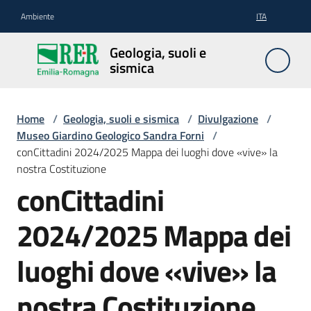
Vai al contenuto
Vai alla navigazione
Vai al footer
Ambiente
ITA
Geologia,
Geologia, suoli e
suoli e
sismica
sismica
Home
/
Geologia, suoli e sismica
/
Divulgazione
/
Museo Giardino Geologico Sandra Forni
/
Geologia
conCittadini 2024/2025 Mappa dei luoghi dove «vive» la
nostra Costituzione
conCittadini
Suoli
2024/2025 Mappa dei
Sismica
luoghi dove «vive» la
nostra Costituzione
Cartografia