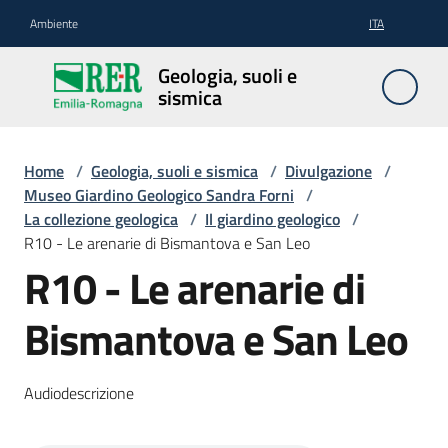
Vai al contenuto
Vai alla navigazione
Vai al footer
Ambiente
ITA
Geologia,
Geologia, suoli e
suoli e
sismica
sismica
Home
/
Geologia, suoli e sismica
/
Divulgazione
/
Museo Giardino Geologico Sandra Forni
/
Geologia
La collezione geologica
/
Il giardino geologico
/
R10 - Le arenarie di Bismantova e San Leo
R10 - Le arenarie di
Suoli
Bismantova e San Leo
Sismica
Audiodescrizione
Cartografia