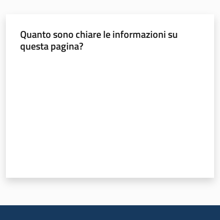
Quanto sono chiare le informazioni su
Ambiente
questa pagina?
Valuta da 1 a 5 stelle
Argomenti
Novità
Servizi
Leggi Atti Bandi
Piani Programmi
Progetti