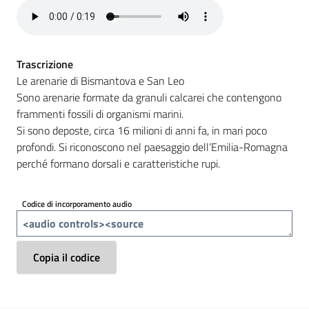
e
banche
dati
Trascrizione
Le arenarie di Bismantova e San Leo
Sono arenarie formate da granuli calcarei che contengono
Divulgazione
frammenti fossili di organismi marini.
Si sono deposte, circa 16 milioni di anni fa, in mari poco
profondi. Si riconoscono nel paesaggio dell’Emilia-Romagna
perché formano dorsali e caratteristiche rupi.
Seguici
su
Codice di incorporamento audio
Copia il codice