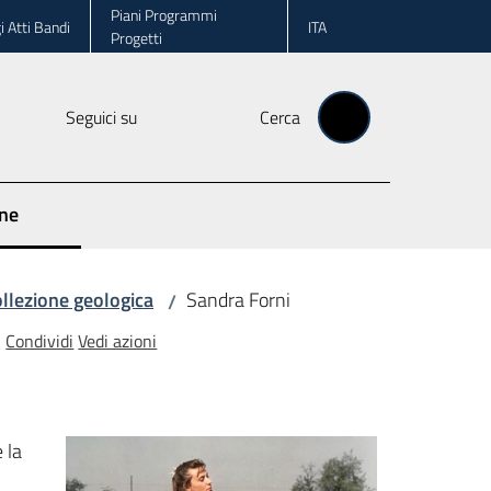
Piani Programmi
i Atti Bandi
ITA
Progetti
Seguici su
Cerca
one
ollezione geologica
Sandra Forni
/
Condividi
Vedi azioni
 la