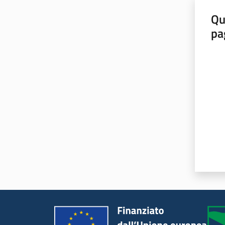
Qu
pa
Valut