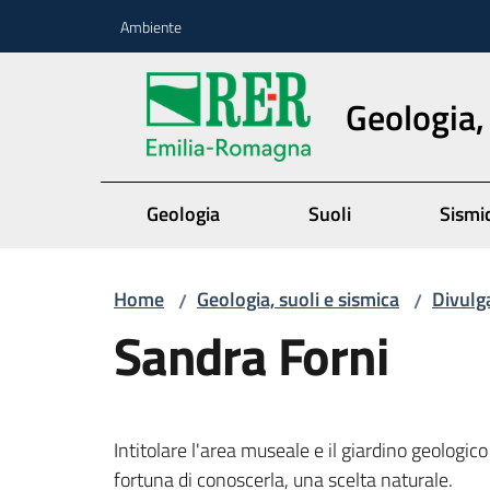
Vai al contenuto
Vai alla navigazione
Vai al footer
Ambiente
Geologia,
Geologia
Suoli
Sismi
Home
Geologia, suoli e sismica
Divulg
/
/
Sandra Forni
Intitolare l'area museale e il giardino geologico
fortuna di conoscerla, una scelta naturale.