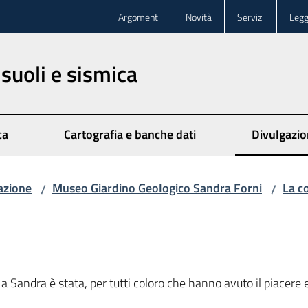
Argomenti
Novità
Servizi
Legg
 suoli e sismica
ca
Cartografia e banche dati
Divulgazi
azione
Museo Giardino Geologico Sandra Forni
La c
/
/
 a Sandra è stata, per tutti coloro che hanno avuto il piacere e