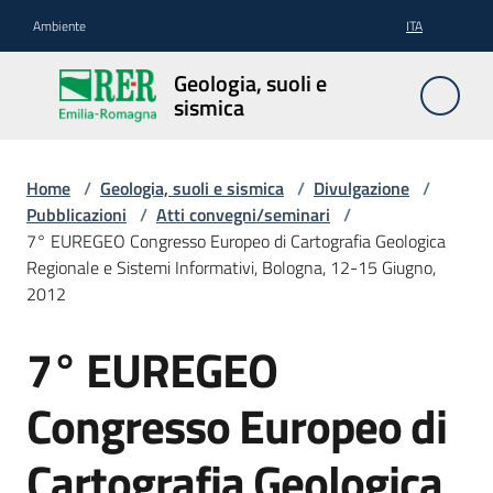
Vai al contenuto
Vai alla navigazione
Vai al footer
Ambiente
ITA
Geologia,
Geologia, suoli e
suoli e
sismica
sismica
Home
/
Geologia, suoli e sismica
/
Divulgazione
/
Pubblicazioni
/
Atti convegni/seminari
/
Geologia
7° EUREGEO Congresso Europeo di Cartografia Geologica
Regionale e Sistemi Informativi, Bologna, 12-15 Giugno,
2012
Suoli
7° EUREGEO
Salta al contenuto
Sismica
Congresso Europeo di
Cartografia Geologica
Cartografia