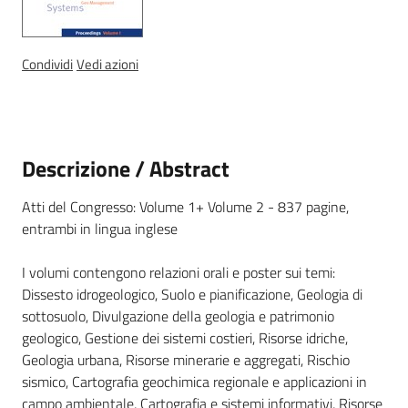
Condividi
Vedi azioni
Ambiente
Argomenti
Descrizione / Abstract
Novità
Atti del Congresso: Volume 1+ Volume 2 - 837 pagine,
Servizi
entrambi in lingua inglese
Leggi Atti Bandi
I volumi contengono relazioni orali e poster sui temi:
Dissesto idrogeologico, Suolo e pianificazione, Geologia di
sottosuolo, Divulgazione della geologia e patrimonio
geologico, Gestione dei sistemi costieri, Risorse idriche,
Piani Programmi
Geologia urbana, Risorse minerarie e aggregati, Rischio
Progetti
sismico, Cartografia geochimica regionale e applicazioni in
campo ambientale, Cartografia e sistemi informativi, Risorse