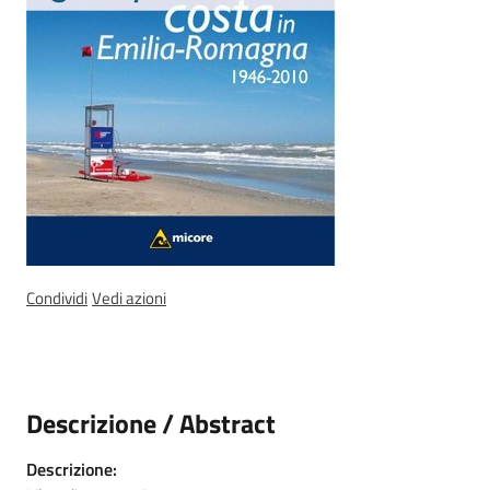
Ambiente
Argomenti
Novità
Servizi
Condividi
Vedi azioni
Leggi Atti Bandi
Descrizione / Abstract
Piani Programmi
Progetti
Descrizione: