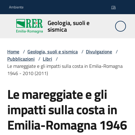
Vai al contenuto
Vai alla navigazione
Vai al footer
Ambiente
ITA
Geologia,
Geologia, suoli e
suoli e
sismica
sismica
Home
/
Geologia, suoli e sismica
/
Divulgazione
/
Pubblicazioni
/
Libri
/
Geologia
Le mareggiate e gli impatti sulla costa in Emilia-Romagna
1946 - 2010 (2011)
Suoli
Le mareggiate e gli
Salta al contenuto
impatti sulla costa in
Sismica
Emilia-Romagna 1946
Cartografia