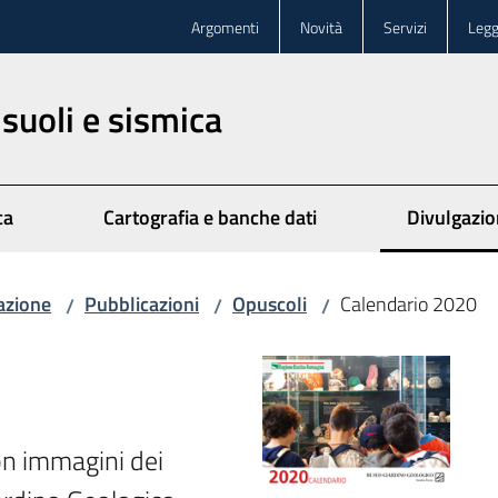
Argomenti
Novità
Servizi
Legg
 suoli e sismica
ca
Cartografia e banche dati
Divulgazi
azione
Pubblicazioni
Opuscoli
Calendario 2020
/
/
/
n immagini dei 