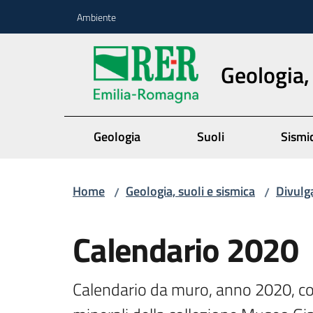
Vai al contenuto
Vai alla navigazione
Vai al footer
Ambiente
Geologia,
Geologia
Suoli
Sismi
Home
Geologia, suoli e sismica
Divulg
/
/
Salta al contenuto
Calendario 2020
Calendario da muro, anno 2020, co