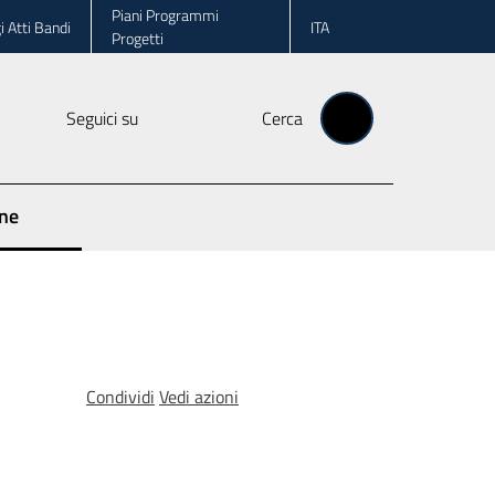
Piani Programmi
i Atti Bandi
ITA
Progetti
Seguici su
Cerca
one
Condividi
Vedi azioni