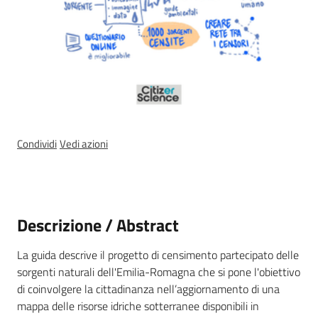
Ambiente
Argomenti
Novità
Condividi
Vedi azioni
Servizi
Leggi Atti Bandi
Descrizione / Abstract
La guida descrive il progetto di censimento partecipato delle
sorgenti naturali dell'Emilia-Romagna che si pone l'obiettivo
Piani Programmi
di coinvolgere la cittadinanza nell’aggiornamento di una
Progetti
mappa delle risorse idriche sotterranee disponibili in