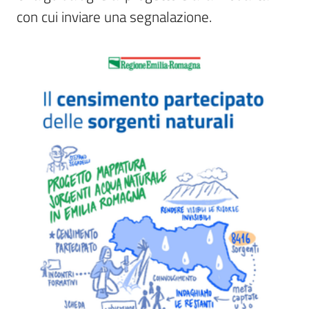
e
con cui inviare una segnalazione.
banche
dati
Divulgazione
Seguici
su