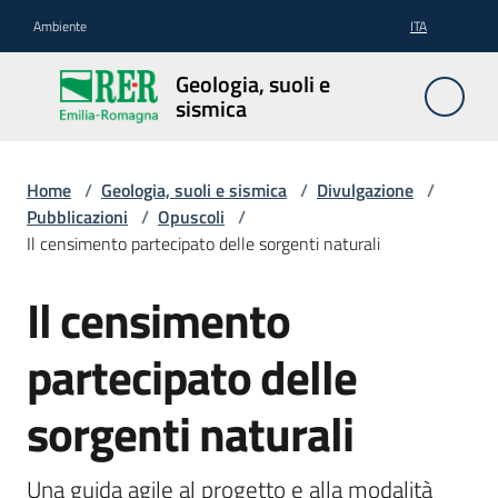
Vai al contenuto
Vai alla navigazione
Vai al footer
Ambiente
ITA
Geologia,
Geologia, suoli e
suoli e
sismica
sismica
Home
/
Geologia, suoli e sismica
/
Divulgazione
/
Pubblicazioni
/
Opuscoli
/
Geologia
Il censimento partecipato delle sorgenti naturali
Il censimento
Salta al contenuto
Suoli
partecipato delle
Sismica
sorgenti naturali
Una guida agile al progetto e alla modalità 
Cartografia