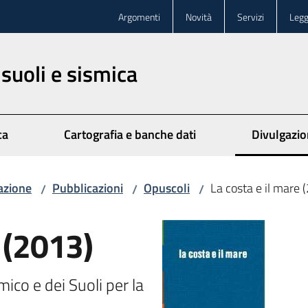
Argomenti
Novità
Servizi
Legg
 suoli e sismica
ca
Cartografia e banche dati
Divulgazi
azione
Pubblicazioni
Opuscoli
La costa e il mare 
/
/
/
e (2013)
mico e dei Suoli per la 