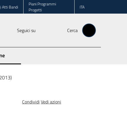
Piani Programmi
i Atti Bandi
ITA
Progetti
Seguici su
Cerca
one
(2013)
Condividi
Vedi azioni