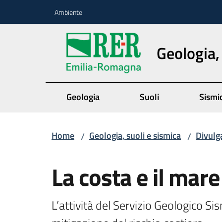
Vai al contenuto
Vai alla navigazione
Vai al footer
Ambiente
Geologia,
Geologia
Suoli
Sismi
Home
Geologia, suoli e sismica
Divulg
/
/
Salta al contenuto
La costa e il mar
L’attività del Servizio Geologico Sis