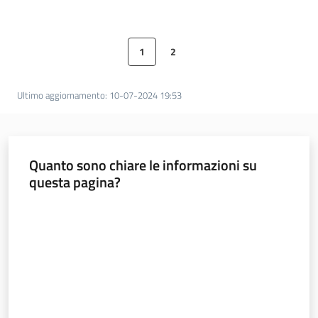
e
banche
dati
1
2
Pagina precedente
Pagina
Pagina
Pagina successiva
Ultimo aggiornamento
:
10-07-2024 19:53
Divulgazione
Quanto sono chiare le informazioni su
questa pagina?
Seguici
su
Valuta da 1 a 5 stelle