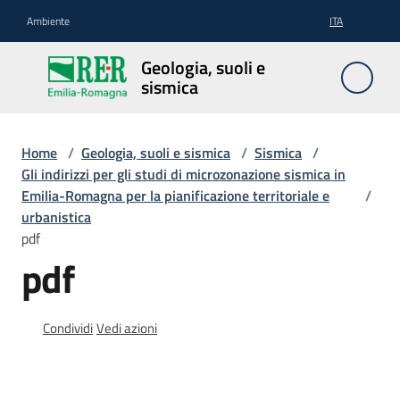
Vai al contenuto
Vai alla navigazione
Vai al footer
Ambiente
ITA
Geologia,
Geologia, suoli e
suoli e
sismica
sismica
Home
/
Geologia, suoli e sismica
/
Sismica
/
Gli indirizzi per gli studi di microzonazione sismica in
Geologia
Emilia-Romagna per la pianificazione territoriale e
/
urbanistica
pdf
Suoli
pdf
Sismica
Condividi
Vedi azioni
Cartografia