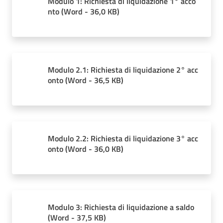
Modulo 1: Richiesta di liquidazione 1° acco
nto
(
Word
-
36,0 KB
)
Ambiente
Modulo 2.1: Richiesta di liquidazione 2° acc
Argomenti
onto
(
Word
-
36,5 KB
)
Novità
Servizi
Modulo 2.2: Richiesta di liquidazione 3° acc
Leggi Atti Bandi
onto
(
Word
-
36,0 KB
)
Piani Programmi
Progetti
Modulo 3: Richiesta di liquidazione a saldo
(
Word
-
37,5 KB
)