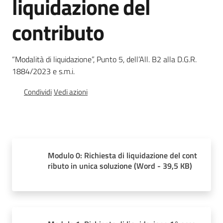
liquidazione del
e
banche
contributo
dati
“Modalità di liquidazione”, Punto 5, dell’All. B2 alla D.G.R.
1884/2023 e s.m.i.
Divulgazione
Condividi
Vedi azioni
Seguici
su
Modulo 0: Richiesta di liquidazione del cont
ributo in unica soluzione
(
Word
-
39,5 KB
)