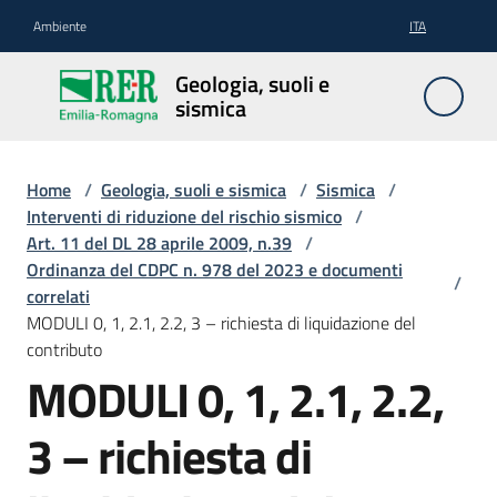
Vai al contenuto
Vai alla navigazione
Vai al footer
Ambiente
ITA
Geologia,
Geologia, suoli e
suoli e
sismica
sismica
Home
/
Geologia, suoli e sismica
/
Sismica
/
Interventi di riduzione del rischio sismico
/
Geologia
Art. 11 del DL 28 aprile 2009, n.39
/
Ordinanza del CDPC n. 978 del 2023 e documenti
/
correlati
Suoli
MODULI 0, 1, 2.1, 2.2, 3 – richiesta di liquidazione del
contributo
MODULI 0, 1, 2.1, 2.2,
Sismica
3 – richiesta di
Cartografia