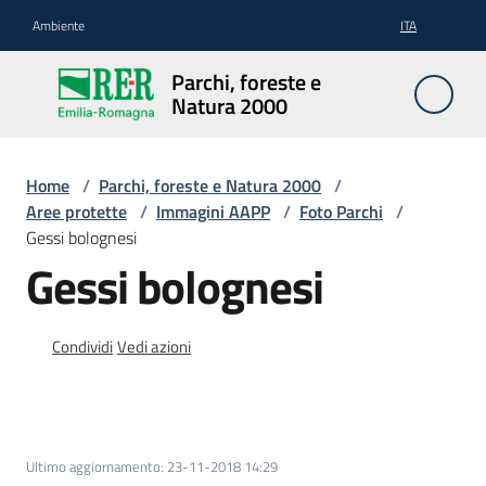
Vai al contenuto
Vai alla navigazione
Vai al footer
Ambiente
ITA
Parchi,
Parchi, foreste e
foreste
Natura 2000
e
Natura
2000
Home
/
Parchi, foreste e Natura 2000
/
Aree protette
/
Immagini AAPP
/
Foto Parchi
/
Gessi bolognesi
Gessi bolognesi
Aree
Protette
Condividi
Vedi azioni
Rete
Natura
2000
Ultimo aggiornamento
:
23-11-2018 14:29