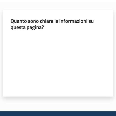
Foreste
Quanto sono chiare le informazioni su
questa pagina?
Biodiversità
Valuta da 1 a 5 stelle
Consultazione
Seguici
su