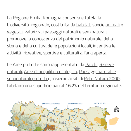
Foreste
La Regione Emilia Romagna conserva e tutela la
biodiversità regionale, costituita da
habitat
, specie
animali
e
vegetali
, valorizza i paesaggi naturali e seminaturali,
Biodiversità
promuove la conoscenza del patrimonio naturale, della
storia e della cultura delle popolazioni locali, incentiva le
attività ricreative, sportive e culturali all'aria aperta.
Consultazione
Le Aree protette sono rappresentate da
Parchi
,
Riserve
naturali
,
Aree di riequilibrio ecologico
,
Paesaggi naturali e
seminaturali protetti
e, insieme ai siti di
Rete Natura 2000
,
tutelano una superficie pari al 16,2% del territorio regionale.
Seguici
su