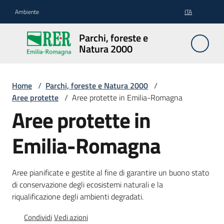
Vai al contenuto
Vai alla navigazione
Vai al footer
Ambiente
ITA
Parchi,
Parchi, foreste e
foreste
Natura 2000
e
Natura
2000
Home
/
Parchi, foreste e Natura 2000
/
Aree protette
/
Aree protette in Emilia-Romagna
Aree protette in
Aree
Emilia-Romagna
Protette
Aree pianificate e gestite al fine di garantire un buono stato
Rete
di conservazione degli ecosistemi naturali e la
Natura
riqualificazione degli ambienti degradati.
2000
Condividi
Vedi azioni