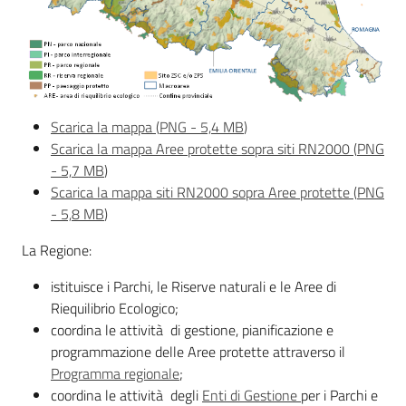
Ambiente
Scarica la mappa
(
PNG
-
5,4 MB
)
Argomenti
Scarica la mappa Aree protette sopra siti RN2000
(
PNG
-
5,7 MB
)
Novità
Scarica la mappa siti RN2000 sopra Aree protette
(
PNG
-
5,8 MB
)
Servizi
La Regione:
Leggi Atti Bandi
istituisce i Parchi, le Riserve naturali e le Aree di
Riequilibrio Ecologico;
coordina le attività di gestione, pianificazione e
programmazione delle Aree protette attraverso il
Piani Programmi
Programma regionale
;
Progetti
coordina le attività degli
Enti di Gestione
per i Parchi e