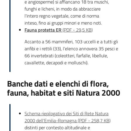
e angiosperme) si affiancano 18 tra muschi,
funghi e licheni, in modo da abbracciare
l'intero regno vegetale, come di norma
inteso, fino ai gruppi minori e meno noti.
Fauna protetta ER
(
PDF
-
29,5 KB
)
Accanto a 56 mammiferi, 103 uccelli e a tutti gli
anfibi e i rettili (33), l’elenco annovera 35 pesci e
66 invertebrati (coleotteri, farfalle, libellule,
cavallette, decapodi e molluschi).
Banche dati e elenchi di flora,
fauna, habitat e siti Natura 2000
Schema riepilogativo dei Siti di Rete Natura
2000 dell'Emilia-Romagna
(
PDF
-
258,7 KB
)
distinti per contesto altitudinale e