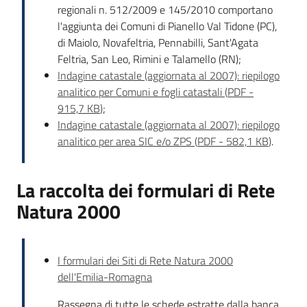
regionali n. 512/2009 e 145/2010 comportano
l'aggiunta dei Comuni di Pianello Val Tidone (PC),
di Maiolo, Novafeltria, Pennabilli, Sant'Agata
Feltria, San Leo, Rimini e Talamello (RN);
Indagine catastale (aggiornata al 2007): riepilogo
analitico per Comuni e fogli catastali
(
PDF
-
915,7 KB
)
;
Indagine catastale (aggiornata al 2007): riepilogo
analitico per area SIC e/o ZPS
(
PDF
-
582,1 KB
)
.
La raccolta dei formulari di Rete
Natura 2000
I formulari dei Siti di Rete Natura 2000
dell'Emilia-Romagna
Rassegna di tutte le schede estratte dalla banca