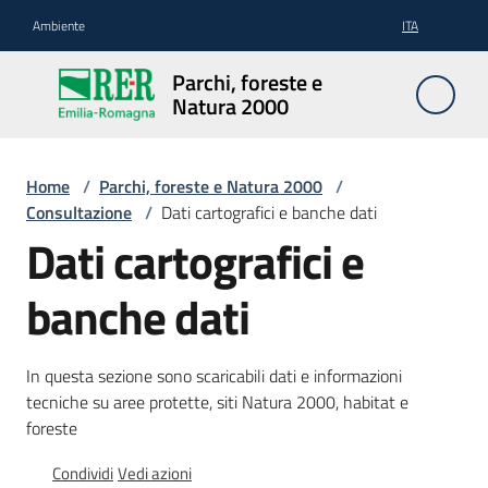
Vai al contenuto
Vai alla navigazione
Vai al footer
Ambiente
ITA
Parchi,
Parchi, foreste e
foreste
Natura 2000
e
Natura
2000
Home
/
Parchi, foreste e Natura 2000
/
Consultazione
/
Dati cartografici e banche dati
Dati cartografici e
Aree
banche dati
Protette
In questa sezione sono scaricabili dati e informazioni
Rete
tecniche su aree protette, siti Natura 2000, habitat e
Natura
foreste
2000
Condividi
Vedi azioni