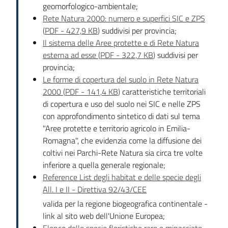
geomorfologico-ambientale;
Rete Natura 2000: numero e superfici SIC e ZPS
(
PDF
-
427,9 KB
)
suddivisi per provincia;
Il sistema delle Aree protette e di Rete Natura
esterna ad esse
(
PDF
-
322,7 KB
)
suddivisi per
provincia;
Le forme di copertura del suolo in Rete Natura
2000
(
PDF
-
141,4 KB
)
caratteristiche territoriali
di copertura e uso del suolo nei SIC e nelle ZPS
con approfondimento sintetico di dati sul tema
"Aree protette e territorio agricolo in Emilia-
Romagna", che evidenzia come la diffusione dei
coltivi nei Parchi-Rete Natura sia circa tre volte
inferiore a quella generale regionale;
Reference List degli habitat e delle specie degli
All. I e II - Direttiva 92/43/CEE
valida per la regione biogeografica continentale -
link al sito web dell'Unione Europea;