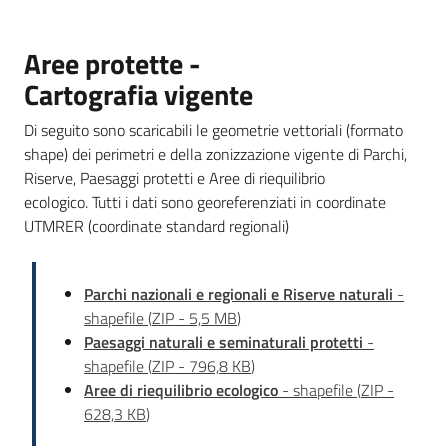
Foreste
Aree protette -
Cartografia vigente
Biodiversità
Di seguito sono scaricabili le geometrie vettoriali (formato
shape) dei perimetri e della zonizzazione vigente di Parchi,
Riserve, Paesaggi protetti e Aree di riequilibrio
ecologico. Tutti i dati sono georeferenziati in coordinate
Consultazione
UTMRER (coordinate standard regionali)
Parchi nazionali e regionali e Riserve naturali
-
Seguici
shapefile
(
ZIP
-
5,5 MB
)
su
Paesaggi naturali e seminaturali protetti
-
shapefile
(
ZIP
-
796,8 KB
)
Aree di riequilibrio ecologico
- shapefile
(
ZIP
-
628,3 KB
)