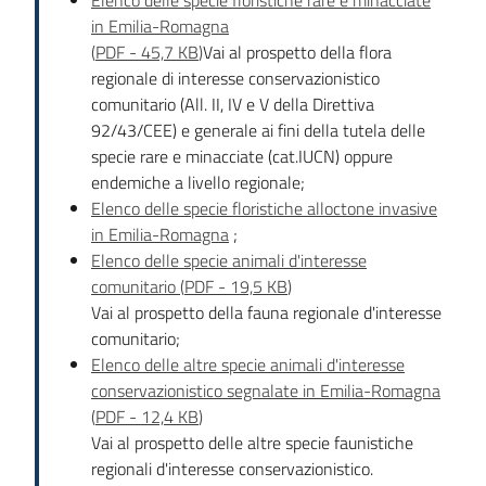
Elenco delle specie floristiche rare e minacciate
in Emilia-Romagna
(
PDF
-
45,7 KB
)
Vai al prospetto della flora
regionale di interesse conservazionistico
comunitario (All. II, IV e V della Direttiva
92/43/CEE) e generale ai fini della tutela delle
specie rare e minacciate (cat.IUCN) oppure
endemiche a livello regionale;
Elenco delle specie floristiche alloctone invasive
in Emilia-Romagna
;
Elenco delle specie animali d'interesse
comunitario
(
PDF
-
19,5 KB
)
Vai al prospetto della fauna regionale d'interesse
comunitario;
Elenco delle altre specie animali d'interesse
conservazionistico segnalate in Emilia-Romagna
(
PDF
-
12,4 KB
)
Vai al prospetto delle altre specie faunistiche
regionali d'interesse conservazionistico.