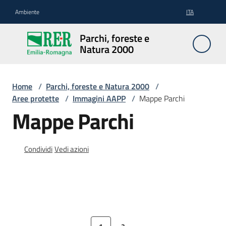
Vai al contenuto
Vai alla navigazione
Vai al footer
Ambiente
ITA
Parchi,
Parchi, foreste e
foreste
Natura 2000
e
Natura
2000
Home
/
Parchi, foreste e Natura 2000
/
Aree protette
/
Immagini AAPP
/
Mappe Parchi
Mappe Parchi
Aree
Protette
Condividi
Vedi azioni
Rete
Natura
2000