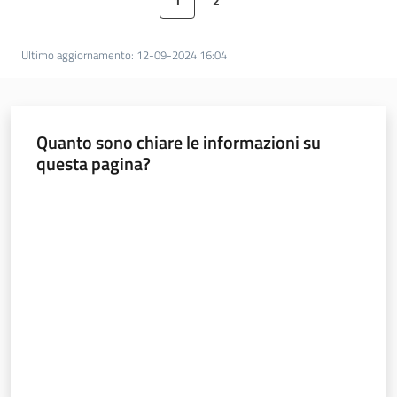
1
2
Pagina precedente
Pagina
Pagina
Pagina successiva
Foreste
Ultimo aggiornamento
:
12-09-2024 16:04
Biodiversità
Quanto sono chiare le informazioni su
questa pagina?
Consultazione
Valuta da 1 a 5 stelle
Seguici
su