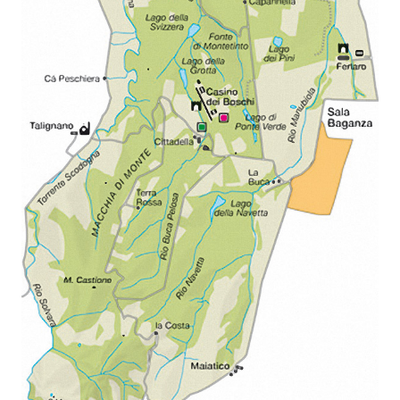
Ambiente
Argomenti
Novità
Servizi
Leggi Atti Bandi
Piani Programmi
Progetti