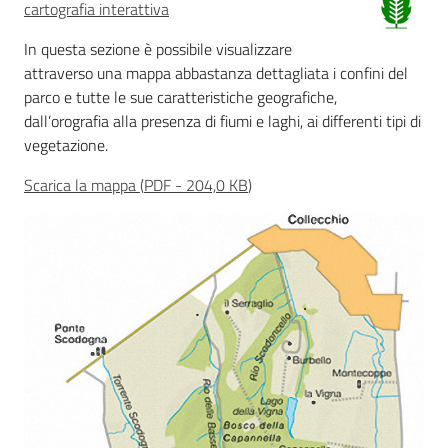
cartografia interattiva
Foreste
In questa sezione è possibile visualizzare
attraverso una mappa abbastanza dettagliata i confini del
parco e tutte le sue caratteristiche geografiche,
dall’orografia alla presenza di fiumi e laghi, ai differenti tipi di
Biodiversità
vegetazione.
Scarica la mappa
(
PDF
-
204,0 KB
)
Consultazione
Seguici
su