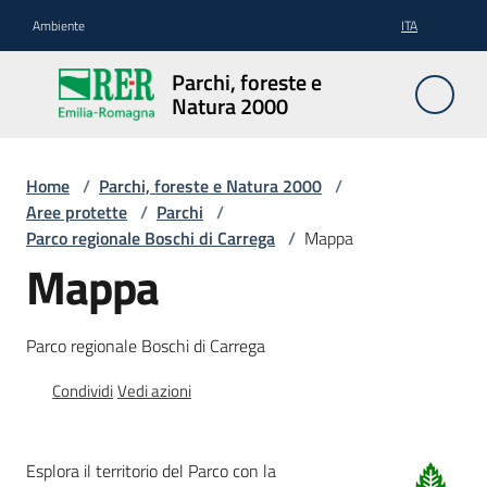
Vai al contenuto
Vai alla navigazione
Vai al footer
Ambiente
ITA
Parchi,
Parchi, foreste e
foreste
Natura 2000
e
Natura
2000
Home
/
Parchi, foreste e Natura 2000
/
Aree protette
/
Parchi
/
Parco regionale Boschi di Carrega
/
Mappa
Mappa
Aree
Protette
Parco regionale Boschi di Carrega
Condividi
Vedi azioni
Rete
Natura
2000
Esplora il territorio del Parco con la