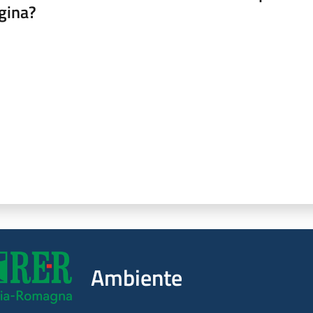
gina?
a da 1 a 5 stelle
Ambiente