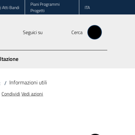
Piani Programmi
i Atti Bandi
ITA
Progetti
Seguici su
Cerca
ltazione
e
Informazioni utili
/
Condividi
Vedi azioni