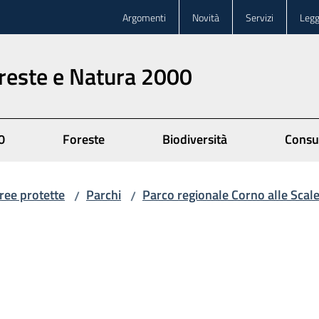
Argomenti
Novità
Servizi
Legg
oreste e Natura 2000
0
Foreste
Biodiversità
Consu
ree protette
Parchi
Parco regionale Corno alle Scal
/
/