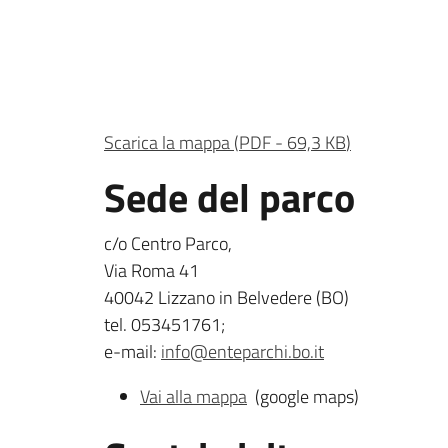
Scarica la mappa
(
PDF
-
69,3 KB
)
Sede del parco
c/o Centro Parco,
Via Roma 41
40042 Lizzano in Belvedere (BO)
tel. 053451761;
e-mail:
info@enteparchi.bo.it
Vai alla mappa
(google maps)