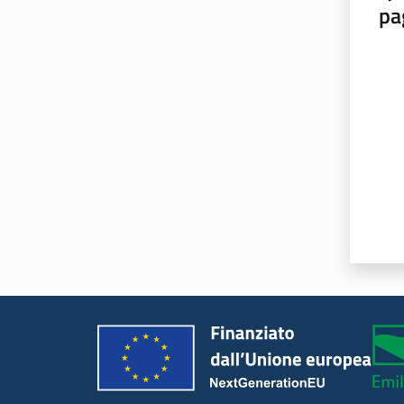
pa
Valut