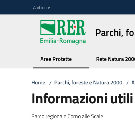
Vai al contenuto
Vai alla navigazione
Vai al footer
Ambiente
Parchi, f
Aree Protette
Rete Natura 200
Home
Parchi, foreste e Natura 2000
A
/
/
Informazioni utili
Parco regionale Corno alle Scale