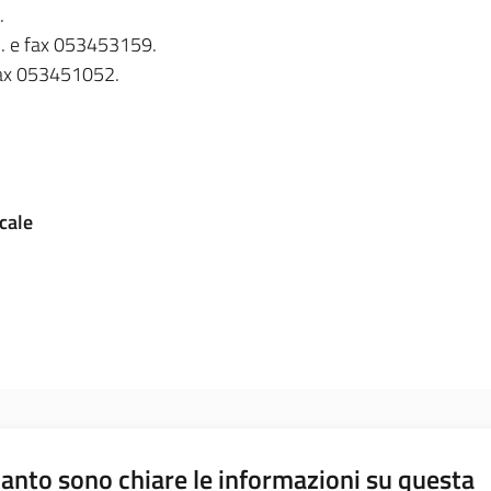
.
el. e fax 053453159.
 fax 053451052.
Scale
anto sono chiare le informazioni su questa