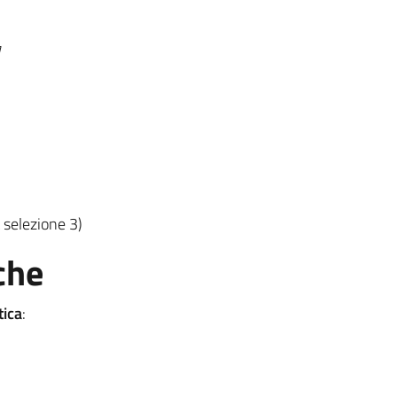
a
 selezione 3)
che
tica
: