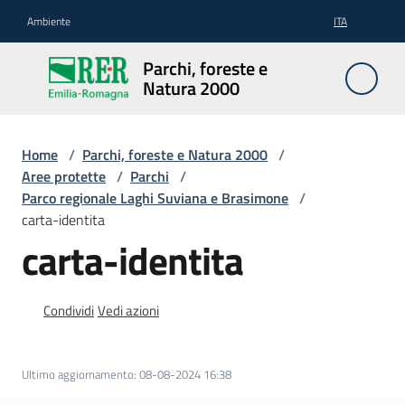
Vai al contenuto
Vai alla navigazione
Vai al footer
Ambiente
ITA
Parchi,
Parchi, foreste e
foreste
Natura 2000
e
Natura
2000
Home
/
Parchi, foreste e Natura 2000
/
Aree protette
/
Parchi
/
Parco regionale Laghi Suviana e Brasimone
/
carta-identita
Aree
carta-identita
Protette
Condividi
Vedi azioni
Rete
Natura
2000
Ultimo aggiornamento
:
08-08-2024 16:38