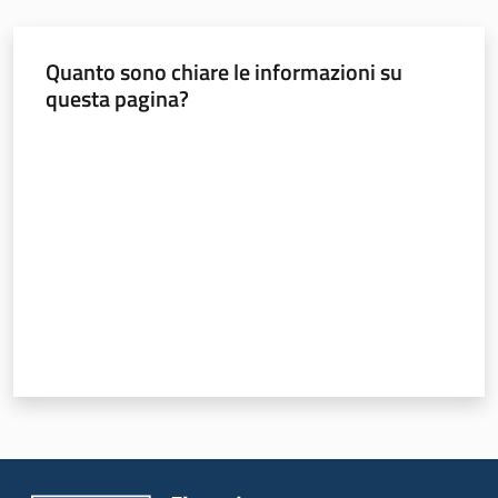
Foreste
Quanto sono chiare le informazioni su
questa pagina?
Biodiversità
Valuta da 1 a 5 stelle
Consultazione
Seguici
su