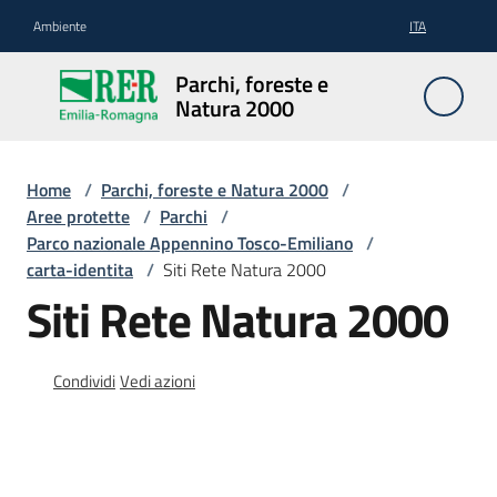
Vai al contenuto
Vai alla navigazione
Vai al footer
Ambiente
ITA
Parchi,
Parchi, foreste e
foreste
Natura 2000
e
Natura
2000
Home
/
Parchi, foreste e Natura 2000
/
Aree protette
/
Parchi
/
Parco nazionale Appennino Tosco-Emiliano
/
carta-identita
/
Siti Rete Natura 2000
Aree
Siti Rete Natura 2000
Protette
Condividi
Vedi azioni
Rete
Natura
2000