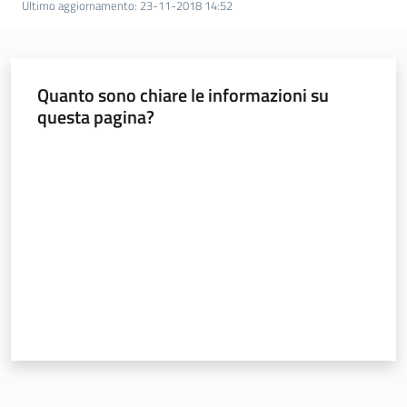
Ultimo aggiornamento
:
23-11-2018 14:52
Foreste
Quanto sono chiare le informazioni su
Biodiversità
questa pagina?
Valuta da 1 a 5 stelle
Consultazione
Seguici
su