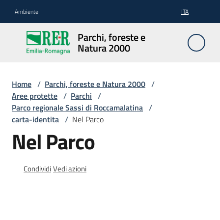
Vai al contenuto
Vai alla navigazione
Vai al footer
Ambiente
ITA
Parchi,
Parchi, foreste e
foreste
Natura 2000
e
Natura
2000
Home
/
Parchi, foreste e Natura 2000
/
Aree protette
/
Parchi
/
Parco regionale Sassi di Roccamalatina
/
carta-identita
/
Nel Parco
Aree
Nel Parco
Protette
Condividi
Vedi azioni
Rete
Natura
2000