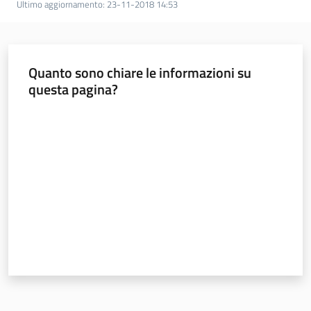
Ultimo aggiornamento
:
23-11-2018 14:53
Foreste
Quanto sono chiare le informazioni su
Biodiversità
questa pagina?
Valuta da 1 a 5 stelle
Consultazione
Seguici
su