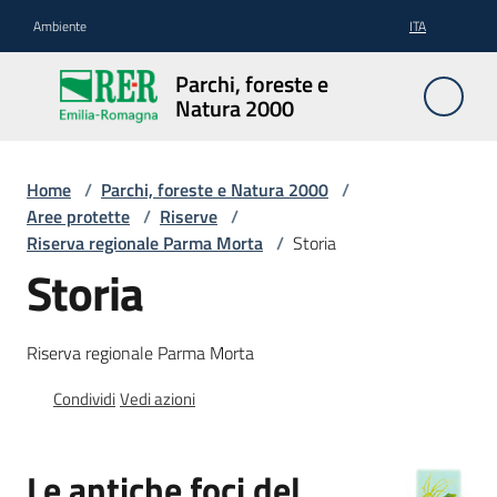
Vai al contenuto
Vai alla navigazione
Vai al footer
Ambiente
ITA
Parchi,
Parchi, foreste e
foreste
Natura 2000
e
Natura
2000
Home
/
Parchi, foreste e Natura 2000
/
Aree protette
/
Riserve
/
Riserva regionale Parma Morta
/
Storia
Storia
Aree
Protette
Riserva regionale Parma Morta
Condividi
Vedi azioni
Rete
Natura
2000
Le antiche foci del