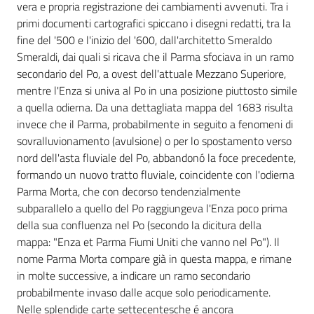
vera e propria registrazione dei cambiamenti avvenuti. Tra i
primi documenti cartografici spiccano i disegni redatti, tra la
fine del '500 e l'inizio del '600, dall'architetto Smeraldo
Smeraldi, dai quali si ricava che il Parma sfociava in un ramo
Ambiente
secondario del Po, a ovest dell'attuale Mezzano Superiore,
mentre l'Enza si univa al Po in una posizione piuttosto simile
a quella odierna. Da una dettagliata mappa del 1683 risulta
Argomenti
invece che il Parma, probabilmente in seguito a fenomeni di
sovralluvionamento (avulsione) o per lo spostamento verso
Novità
nord dell'asta fluviale del Po, abbandonó la foce precedente,
formando un nuovo tratto fluviale, coincidente con l'odierna
Servizi
Parma Morta, che con decorso tendenzialmente
subparallelo a quello del Po raggiungeva l'Enza poco prima
Leggi Atti Bandi
della sua confluenza nel Po (secondo la dicitura della
mappa: "Enza et Parma Fiumi Uniti che vanno nel Po"). Il
nome Parma Morta compare già in questa mappa, e rimane
in molte successive, a indicare un ramo secondario
Piani Programmi
probabilmente invaso dalle acque solo periodicamente.
Progetti
Nelle splendide carte settecentesche é ancora