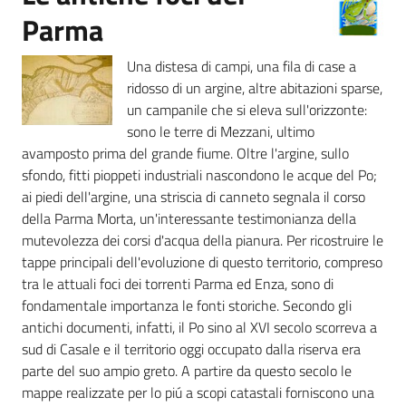
Parma
Foreste
Una distesa di campi, una fila di case a
ridosso di un argine, altre abitazioni sparse,
un campanile che si eleva sull'orizzonte:
Biodiversità
sono le terre di Mezzani, ultimo
avamposto prima del grande fiume. Oltre l'argine, sullo
sfondo, fitti pioppeti industriali nascondono le acque del Po;
Consultazione
ai piedi dell'argine, una striscia di canneto segnala il corso
della Parma Morta, un'interessante testimonianza della
mutevolezza dei corsi d'acqua della pianura. Per ricostruire le
tappe principali dell'evoluzione di questo territorio, compreso
tra le attuali foci dei torrenti Parma ed Enza, sono di
Seguici
fondamentale importanza le fonti storiche. Secondo gli
su
antichi documenti, infatti, il Po sino al XVI secolo scorreva a
sud di Casale e il territorio oggi occupato dalla riserva era
parte del suo ampio greto. A partire da questo secolo le
mappe realizzate per lo piú a scopi catastali forniscono una