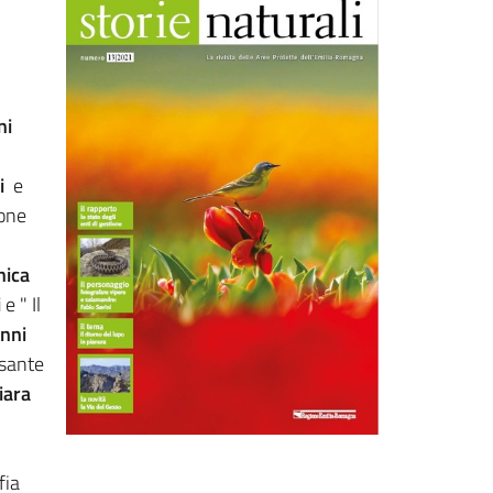
ni
i
e
zone
ica
i
e " Il
nni
rsante
iara
fia