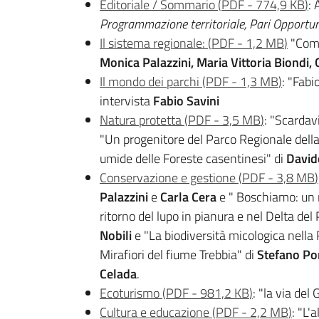
Editoriale / Sommario
(
PDF
-
774,9 KB
)
:
Programmazione territoriale, Pari Opportun
Il sistema regionale:
(
PDF
-
1,2 MB
)
"Come 
Monica Palazzini, Maria Vittoria Biondi, 
Il mondo dei parchi
(
PDF
-
1,3 MB
)
: "Fabi
intervista
Fabio Savini
Natura protetta
(
PDF
-
3,5 MB
)
: "Scardav
"Un progenitore del Parco Regionale del
umide delle Foreste casentinesi" di
David
Conservazione e gestione
(
PDF
-
3,8 MB
)
Palazzini
e
Carla Cera
e " Boschiamo: un n
ritorno del lupo in pianura e nel Delta del
Nobili
e "La biodiversità micologica nella 
Mirafiori del fiume Trebbia" di
Stefano Po
Celada
.
Ecoturismo
(
PDF
-
981,2 KB
)
: "la via del
Cultura e educazione
(
PDF
-
2,2 MB
)
: "L