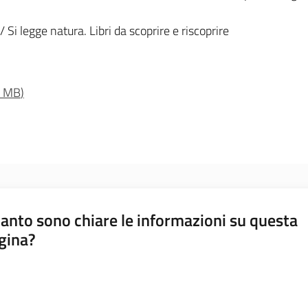
i / Si legge natura. Libri da scoprire e riscoprire
4 MB
)
anto sono chiare le informazioni su questa
gina?
a da 1 a 5 stelle