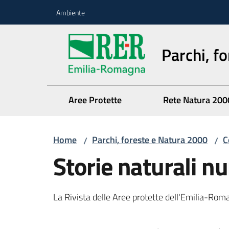
Vai al contenuto
Vai alla navigazione
Vai al footer
Ambiente
Parchi, f
Aree Protette
Rete Natura 200
Home
Parchi, foreste e Natura 2000
C
/
/
Storie naturali 
La Rivista delle Aree protette dell'Emilia-Ro