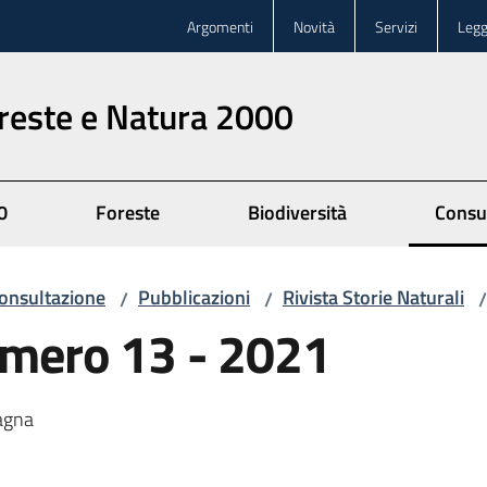
Argomenti
Novità
Servizi
Legg
oreste e Natura 2000
0
Foreste
Biodiversità
Consu
onsultazione
Pubblicazioni
Rivista Storie Naturali
/
/
/
numero 13 - 2021
magna