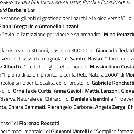
 Assessora
alla Montagna, Aree Interne, Parchi e Forestazione,
ità
Barbara Lori
stanno gli enti di gestione per i parchi e la biodiversità?" di
Gianni Gregorio e Antonella Lizzani
o Savini e l'attrazione per vipere e salamandre"
Mino Petazzi
illa: riserva da 30 anni, bosco da 300.00" di
Giancarlo Tedald
la Vena del Gesso Romagnola" di
Sandro Bassi
e " Torrenti e 
e Alberti
e " Le belle figlie del Lamone di
Massimiliano Costa
: "Il piano di azioni prioritarie per la Rete Natura 2000" di
Mon
eologismo per la qualità delle foreste" di
Gabriele Ronchett
 Po" di
Ornella de Curtis, Anna Gavioli
,
Mattia Lanzoni
,
Giova
Riserva Naturale dei Ghirardi" di
Daniela Visentini
e "Il trave
rta
,
Chiara Gemmati
,
Pierangelo Carbone
,
Angela Zerga
,
Ch
 Gesso" di
Fiorenzo Rossetti
'albero monumentale" di
Giovanni Morelli
e "Semplice fotogra