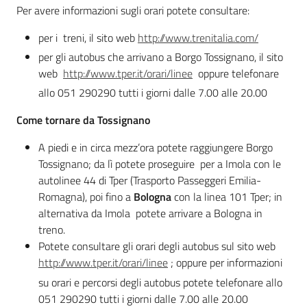
Per avere informazioni sugli orari potete consultare:
per i treni, il sito web
http://www.trenitalia.com/
per gli autobus che arrivano a Borgo Tossignano, il sito
Ambiente
web
http://www.tper.it/orari/linee
oppure telefonare
allo 051 290290 tutti i giorni dalle 7.00 alle 20.00
Argomenti
Come tornare da
Tossignano
Novità
A piedi e in circa mezz’ora potete raggiungere Borgo
Tossignano; da lì potete proseguire per a Imola con le
Servizi
autolinee 44 di Tper (Trasporto Passeggeri Emilia-
Romagna), poi fino a
Bologna
con la linea 101 Tper; in
Leggi Atti Bandi
alternativa da Imola potete arrivare a Bologna in
treno.
Potete consultare gli orari degli autobus sul sito web
http://www.tper.it/orari/linee
; oppure per informazioni
Piani Programmi
su orari e percorsi degli autobus potete telefonare allo
Progetti
051 290290 tutti i giorni dalle 7.00 alle 20.00