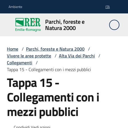
Vai al contenuto
Vai alla navigazione
Vai al footer
Ambiente
ITA
Parchi,
Parchi, foreste e
foreste
Natura 2000
e
Natura
2000
Home
/
Parchi, foreste e Natura 2000
/
Vivere le aree protette
/
Alta Via dei Parchi
/
Collegamenti
/
Tappa 15 - Collegamenti con i mezzi pubblici
Aree
Tappa 15 -
Protette
Collegamenti con i
Rete
mezzi pubblici
Natura
2000
Condividi
Vedi azioni