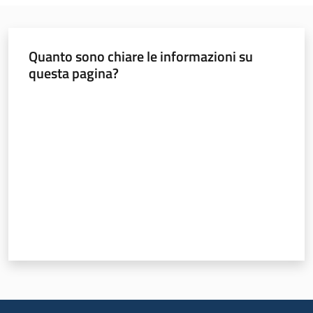
Foreste
Quanto sono chiare le informazioni su
questa pagina?
Biodiversità
Valuta da 1 a 5 stelle
Consultazione
Seguici
su