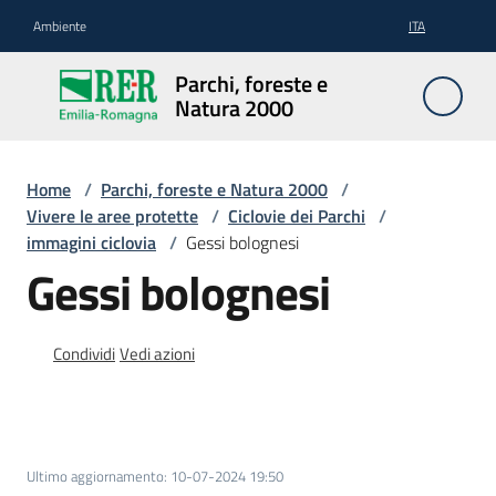
Vai al contenuto
Vai alla navigazione
Vai al footer
Ambiente
ITA
Parchi,
Parchi, foreste e
foreste
Natura 2000
e
Natura
2000
Home
/
Parchi, foreste e Natura 2000
/
Vivere le aree protette
/
Ciclovie dei Parchi
/
immagini ciclovia
/
Gessi bolognesi
Gessi bolognesi
Aree
Protette
Condividi
Vedi azioni
Rete
Natura
2000
Ultimo aggiornamento
:
10-07-2024 19:50