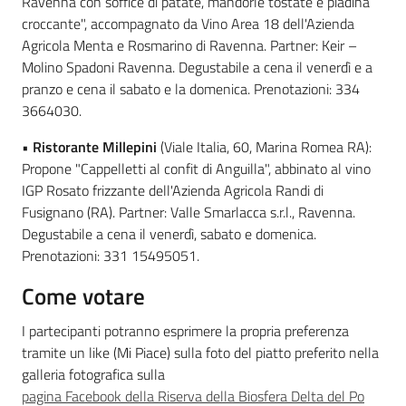
Ravenna con soffice di patate, mandorle tostate e piadina
croccante", accompagnato da Vino Area 18 dell'Azienda
Agricola Menta e Rosmarino di Ravenna. Partner: Keir –
Molino Spadoni Ravenna. Degustabile a cena il venerdì e a
pranzo e cena il sabato e la domenica. Prenotazioni: 334
3664030.
•
Ristorante Millepini
(Viale Italia, 60, Marina Romea RA):
Propone "Cappelletti al confit di Anguilla", abbinato al vino
IGP Rosato frizzante dell'Azienda Agricola Randi di
Fusignano (RA). Partner: Valle Smarlacca s.r.l., Ravenna.
Degustabile a cena il venerdì, sabato e domenica.
Prenotazioni: 331 15495051.
Come votare
I partecipanti potranno esprimere la propria preferenza
tramite un like (Mi Piace) sulla foto del piatto preferito nella
galleria fotografica sulla
pagina Facebook della Riserva della Biosfera Delta del Po