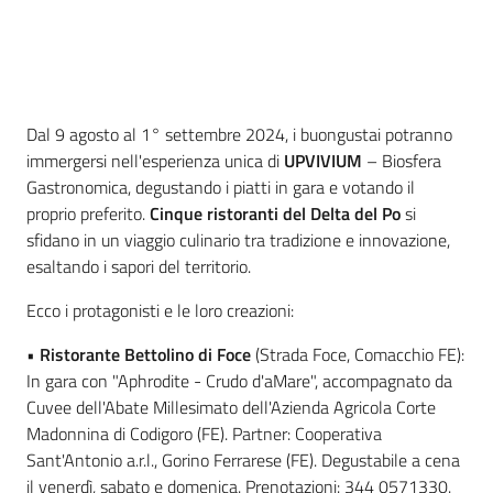
Ambiente
Introduzione
Dal 9 agosto al 1° settembre 2024, i buongustai potranno
immergersi nell'esperienza unica di
UPVIVIUM
– Biosfera
Argomenti
Gastronomica, degustando i piatti in gara e votando il
proprio preferito.
Cinque ristoranti del Delta del Po
si
Novità
sfidano in un viaggio culinario tra tradizione e innovazione,
esaltando i sapori del territorio.
Servizi
Ecco i protagonisti e le loro creazioni:
Leggi Atti Bandi
•
Ristorante Bettolino di Foce
(Strada Foce, Comacchio FE):
In gara con "Aphrodite - Crudo d'aMare", accompagnato da
Cuvee dell'Abate Millesimato dell'Azienda Agricola Corte
Madonnina di Codigoro (FE). Partner: Cooperativa
Piani Programmi
Sant'Antonio a.r.l., Gorino Ferrarese (FE). Degustabile a cena
Progetti
il venerdì, sabato e domenica. Prenotazioni: 344 0571330.