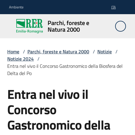
Vai al contenuto
Vai alla navigazione
Vai al footer
Ambiente
ITA
Parchi,
Parchi, foreste e
foreste
Natura 2000
e
Natura
2000
Home
/
Parchi, foreste e Natura 2000
/
Notizie
/
Notizie 2024
/
Entra nel vivo il Concorso Gastronomico della Biosfera del
Delta del Po
Aree
Protette
Entra nel vivo il
Salta al contenuto
Concorso
Rete
Natura
Gastronomico della
2000