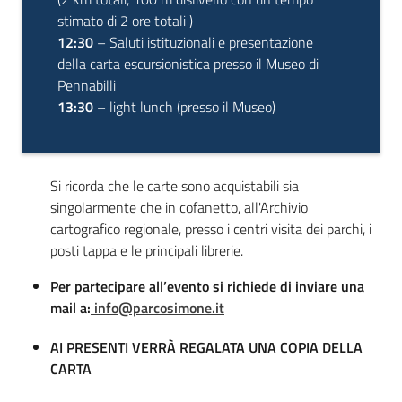
stimato di 2 ore totali )
12:30
– Saluti istituzionali e presentazione
della carta escursionistica presso il Museo di
Pennabilli
13:30
– light lunch (presso il Museo)
Si ricorda che le carte sono acquistabili sia
singolarmente che in cofanetto, all'Archivio
cartografico regionale, presso i centri visita dei parchi, i
posti tappa e le principali librerie.
Per partecipare all’evento si richiede di inviare una
mail a:
info@parcosimone.it
AI PRESENTI VERRÀ REGALATA UNA COPIA DELLA
CARTA