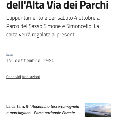
dell'Alta Via dei Parchi
Foreste
L'appuntamento è per sabato 4 ottobre al 
Parco del Sasso Simone e Simoncello. La 
Biodiversità
carta verrà regalata ai presenti.
Consultazione
Data
:
19 settembre 2025
Condividi
Vedi azioni
Seguici
su
Introduzione
La carta n. 9 “
Appennino tosco-romagnolo
e marchigiano - Parco nazionale Foreste