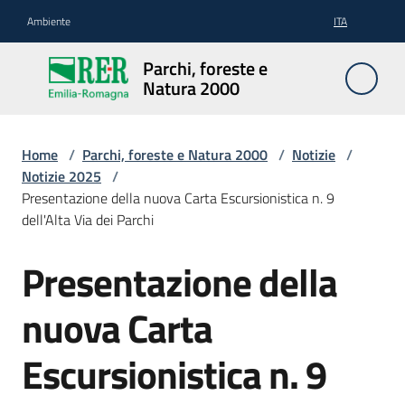
Vai al contenuto
Vai alla navigazione
Vai al footer
Ambiente
ITA
Parchi,
Parchi, foreste e
foreste
Natura 2000
e
Natura
2000
Home
/
Parchi, foreste e Natura 2000
/
Notizie
/
Notizie 2025
/
Presentazione della nuova Carta Escursionistica n. 9
dell'Alta Via dei Parchi
Aree
Protette
Presentazione della
Salta al contenuto
nuova Carta
Rete
Natura
Escursionistica n. 9
2000