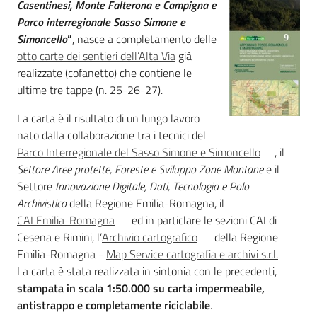
Casentinesi, Monte Falterona e Campigna e
Parco interregionale Sasso Simone e
Simoncello
”
, nasce a completamento delle
otto carte dei sentieri dell’Alta Via
già
Ambiente
realizzate (cofanetto) che contiene le
ultime tre tappe (n. 25-26-27).
Argomenti
La carta è il risultato di un lungo lavoro
nato dalla collaborazione tra i tecnici del
Novità
Parco Interregionale del Sasso Simone e Simoncello
, il
Settore Aree protette, Foreste e Sviluppo Zone Montane
e il
Servizi
Settore
Innovazione Digitale, Dati, Tecnologia e Polo
Archivistico
della Regione Emilia-Romagna, il
Leggi Atti Bandi
CAI Emilia-Romagna
ed in particlare le sezioni CAI di
Cesena e Rimini, l’
Archivio cartografico
della Regione
Emilia-Romagna -
Map Service cartografia e archivi s.r.l.
La carta è stata realizzata in sintonia con le precedenti,
Piani Programmi
stampata in scala 1:50.000 su carta impermeabile,
Progetti
antistrappo e completamente riciclabile
.