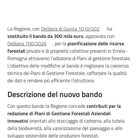
Introduzione
Ambiente
La Regione, con
Delibera di Giunta 1010/202
ha
sostituito il bando da 300 mila euro
, approvato con
Delibera 700/2026
, per la
pianificazione delle risorse
Argomenti
forestali
private e di proprietà collettive presenti in Emilia-
Romagna attraverso l'adozione di Piani di gestione forestale.
Novità
L’obiettivo delle modifiche al bando è migliorare la coerenza
tecnica dei Piani di Gestione Forestale, rafforzare la qualità
Servizi
dei dati e rendere più efficiente l’istruttoria.
Descrizione del nuovo bando
Leggi Atti Bandi
Con questo bando la Regione concede
contributi per la
redazione di Piani di Gestione Forestali Aziendali
innovativi
orientati allo stoccaggio di carbonio, alla tutela
Piani Programmi
della biodiversità, alla valorizzazione del paesaggio e allo
Progetti
sviluppo sostenibile delle produzioni forestali.