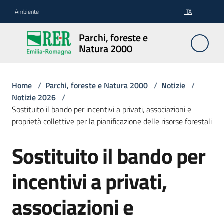
Vai al contenuto
Vai alla navigazione
Vai al footer
Ambiente
ITA
Parchi,
Parchi, foreste e
foreste
Natura 2000
e
Natura
2000
Home
/
Parchi, foreste e Natura 2000
/
Notizie
/
Notizie 2026
/
Sostituito il bando per incentivi a privati, associazioni e
proprietà collettive per la pianificazione delle risorse forestali
Aree
Protette
Sostituito il bando per
Salta al contenuto
incentivi a privati,
Rete
Natura
associazioni e
2000