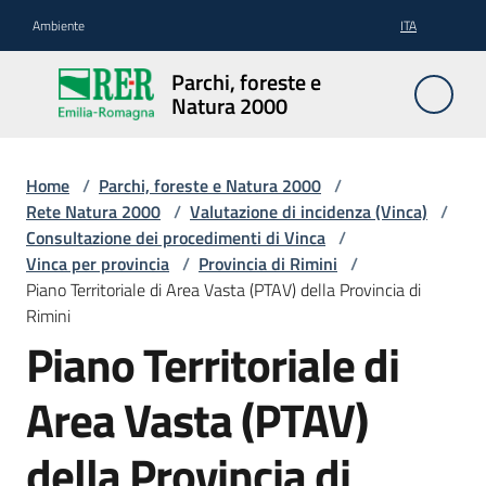
Vai al contenuto
Vai alla navigazione
Vai al footer
Ambiente
ITA
Parchi,
Parchi, foreste e
foreste
Natura 2000
e
Natura
2000
Home
/
Parchi, foreste e Natura 2000
/
Rete Natura 2000
/
Valutazione di incidenza (Vinca)
/
Consultazione dei procedimenti di Vinca
/
Vinca per provincia
/
Provincia di Rimini
/
Aree
Piano Territoriale di Area Vasta (PTAV) della Provincia di
Protette
Rimini
Piano Territoriale di
Rete
Area Vasta (PTAV)
Natura
2000
della Provincia di