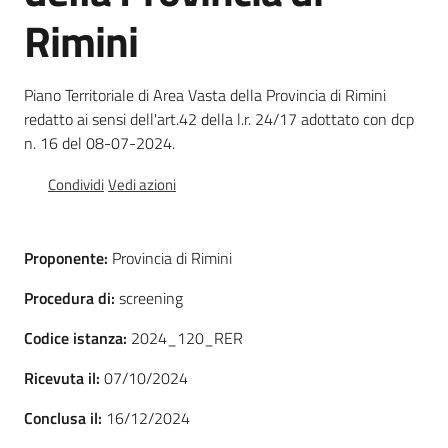
Rimini
Foreste
Piano Territoriale di Area Vasta della Provincia di Rimini
redatto ai sensi dell'art.42 della l.r. 24/17 adottato con dcp
Biodiversità
n. 16 del 08-07-2024.
Condividi
Vedi azioni
Consultazione
Proponente:
Provincia di Rimini
Procedura di:
screening
Seguici
Codice istanza:
2024_120_RER
su
Ricevuta il:
07/10/2024
Conclusa il:
16/12/2024