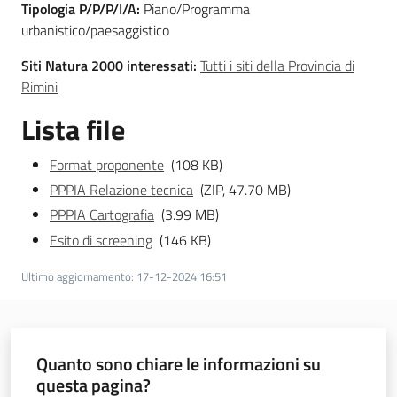
Tipologia P/P/P/I/A:
Piano/Programma
urbanistico/paesaggistico
Siti Natura 2000 interessati:
Tutti i siti della Provincia di
Ambiente
Rimini
Lista file
Argomenti
Format proponente
(108 KB)
Novità
PPPIA Relazione tecnica
(ZIP, 47.70 MB)
PPPIA Cartografia
(3.99 MB)
Servizi
Esito di screening
(146 KB)
Leggi Atti Bandi
Ultimo aggiornamento
:
17-12-2024 16:51
Piani Programmi
Quanto sono chiare le informazioni su
Progetti
questa pagina?