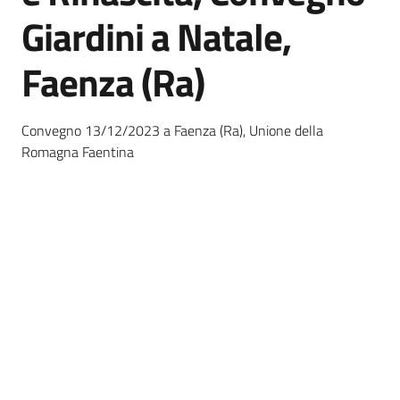
Giardini a Natale,
Foreste
Faenza (Ra)
Biodiversità
Convegno 13/12/2023 a Faenza (Ra), Unione della
Romagna Faentina
Consultazione
Seguici
su