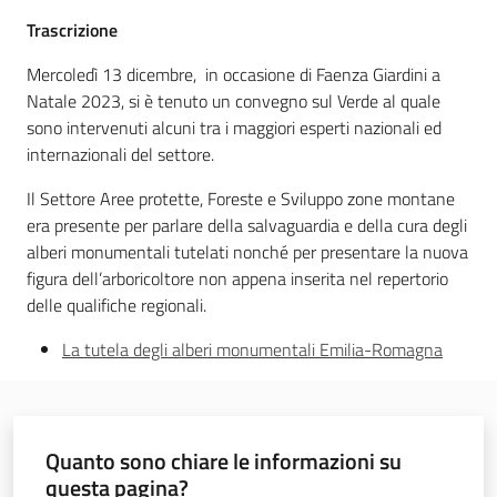
Trascrizione
Mercoledì 13 dicembre, in occasione di Faenza Giardini a
Natale 2023, si è tenuto un convegno sul Verde al quale
Ambiente
sono intervenuti alcuni tra i maggiori esperti nazionali ed
internazionali del settore.
Argomenti
Il Settore Aree protette, Foreste e Sviluppo zone montane
era presente per parlare della salvaguardia e della cura degli
Novità
alberi monumentali tutelati nonché per presentare la nuova
figura dell’arboricoltore non appena inserita nel repertorio
Servizi
delle qualifiche regionali.
Leggi Atti Bandi
La tutela degli alberi monumentali Emilia-Romagna
Piani Programmi
Quanto sono chiare le informazioni su
Progetti
questa pagina?