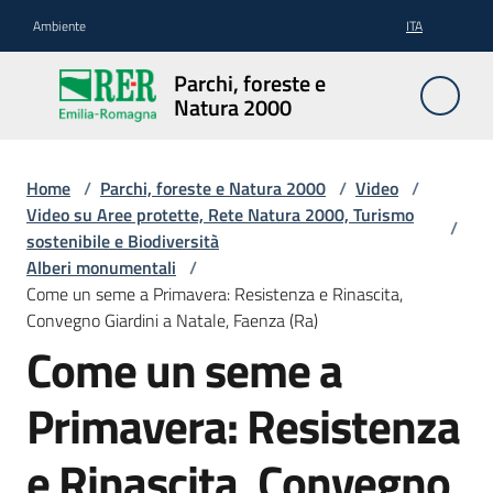
Vai al contenuto
Vai alla navigazione
Vai al footer
Ambiente
ITA
Parchi,
Parchi, foreste e
foreste
Natura 2000
e
Natura
2000
Home
/
Parchi, foreste e Natura 2000
/
Video
/
Video su Aree protette, Rete Natura 2000, Turismo
/
sostenibile e Biodiversità
Alberi monumentali
/
Aree
Come un seme a Primavera: Resistenza e Rinascita,
Protette
Convegno Giardini a Natale, Faenza (Ra)
Come un seme a
Rete
Primavera: Resistenza
Natura
2000
e Rinascita, Convegno