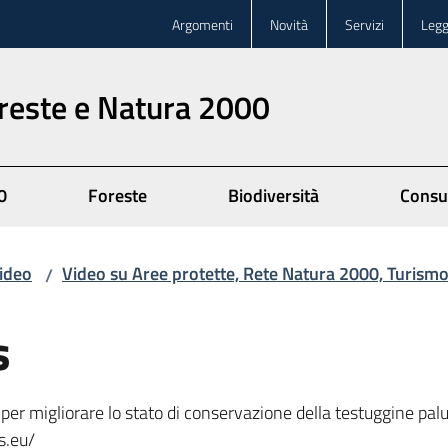
Argomenti
Novità
Servizi
Legg
oreste e Natura 2000
0
Foreste
Biodiversità
Consu
ideo
Video su Aree protette, Rete Natura 2000, Turismo 
/
s
per migliorare lo stato di conservazione della testuggine palu
s.eu/