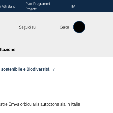
Piani Programmi
i Atti Bandi
ITA
Progetti
Seguici su
Cerca
ltazione
sostenibile e Biodiversità
/
stre Emys orbicularis autoctona sia in Italia