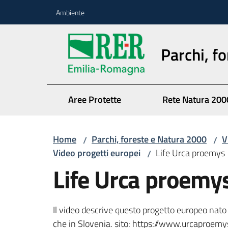
Vai al contenuto
Vai alla navigazione
Vai al footer
Ambiente
Parchi, f
Aree Protette
Rete Natura 200
Home
Parchi, foreste e Natura 2000
V
/
/
Video progetti europei
Life Urca proemys
/
Life Urca proemy
Il video descrive questo progetto europeo nato 
che in Slovenia. sito: https://www.urcaproemy