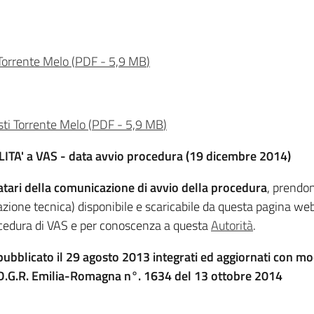
 Torrente Melo
(
PDF
-
5,9 MB
)
isti Torrente Melo
(
PDF
-
5,9 MB
)
A' a VAS - data avvio procedura (19 dicembre 2014)
atari della comunicazione di avvio della procedura
, prendo
azione tecnica) disponibile e scaricabile da questa pagina web,
ocedura di VAS e per conoscenza a questa
Autorità
.
blicato il 29 agosto 2013 integrati ed aggiornati con mo
a D.G.R. Emilia-Romagna n°. 1634 del 13 ottobre 2014