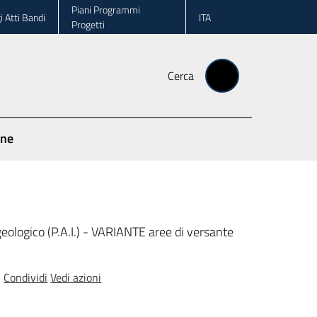
Piani Programmi
i Atti Bandi
ITA
Progetti
Cerca
one
ogico (P.A.I.) - VARIANTE aree di versante
Condividi
Vedi azioni