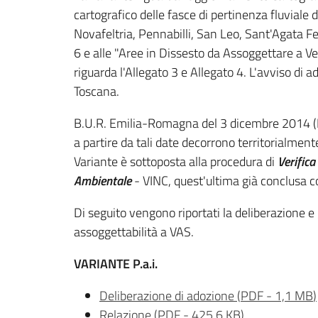
cartografico delle fasce di pertinenza fluviale 
Novafeltria, Pennabilli, San Leo, Sant'Agata Fel
6 e alle "Aree in Dissesto da Assoggettare a Ve
riguarda l'Allegato 3 e Allegato 4. L'avviso di
Toscana.
B.U.R. Emilia-Romagna del 3 dicembre 2014 (P
a partire da tali date decorrono territorialmente
Variante è sottoposta alla procedura di
Verifica
Ambientale
- VINC, quest'ultima già conclusa co
Di seguito vengono riportati la deliberazione e gl
assoggettabilità a VAS.
VARIANTE P.a.i.
Deliberazione di adozione
(
PDF
-
1,1 MB
)
Relazione
(
PDF
-
425,6 KB
)