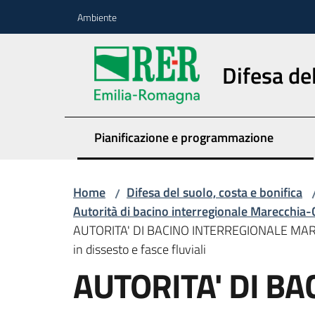
Vai al contenuto
Vai alla navigazione
Vai al footer
Ambiente
Difesa del
Pianificazione e programmazione
Home
Difesa del suolo, costa e bonifica
/
Autorità di bacino interregionale Marecchia-
AUTORITA' DI BACINO INTERREGIONALE MARECCHI
in dissesto e fasce fluviali
AUTORITA' DI BA