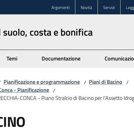
Argomenti
Novità
Servizi
Legg
 suolo, costa e bonifica
Temi
Documentazione
Comunicazi
Pianificazione e programmazione
Piani di Bacino
/
/
/
Conca - Pianificazione
/
A-CONCA - Piano Stralcio di Bacino per l'Assetto Idrogeol
CINO