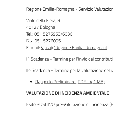
Regione Emilia-Romagna - Servizio Valutazion
Viale della Fiera, 8
40127 Bologna
Tel.: 051 5276953/6036
Fax: 051 5276095
E-mail:
Vipsa@Regione.Emilia-Romagna.it
I^ Scadenza - Termine per l'invio dei contribut
II^ Scadenza - Termine per la valutazione del r
Rapporto Preliminare
(
PDF
-
4,1 MB
)
VALUTAZIONE DI INCIDENZA AMBIENTALE
Esito POSITIVO pre-Valutazione di Incidenz