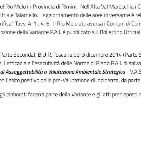
del Rio Melo in Provincia di Rimini. Nell'Alta Val Marecchia i 
tria e Talamello. L'aggiornamento delle aree di versante è rela
rifica" Tavv. 4-1...4-6. Il Rio Melo attraversa i Comuni di Co
 adozione della Variante P.A.I. è pubblicato sul Bollettino Uff
arte Seconda), B.U.R. Toscana del 3 dicembre 2014 (Parte 
, l'efficacia e l'esecutività delle Norme di Piano P.A.I. di salv
 di Assoggettabilità a Valutazione Ambientale Strategica
- V.A.S
n l'esito positivo della pre-Valutazione di Incidenza, da part
i elaborati facenti parte della Variante e gli atti predisposti a