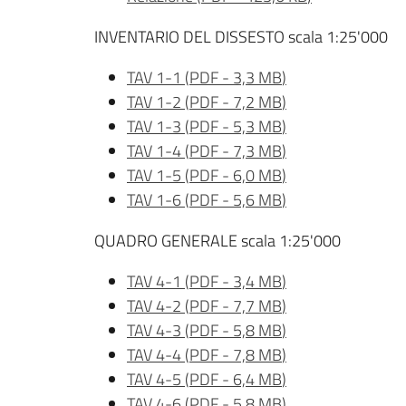
INVENTARIO DEL DISSESTO scala 1:25'000
TAV 1-1
(
PDF
-
3,3 MB
)
TAV 1-2
(
PDF
-
7,2 MB
)
TAV 1-3
(
PDF
-
5,3 MB
)
TAV 1-4
(
PDF
-
7,3 MB
)
TAV 1-5
(
PDF
-
6,0 MB
)
TAV 1-6
(
PDF
-
5,6 MB
)
QUADRO GENERALE scala 1:25'000
TAV 4-1
(
PDF
-
3,4 MB
)
TAV 4-2
(
PDF
-
7,7 MB
)
TAV 4-3
(
PDF
-
5,8 MB
)
TAV 4-4
(
PDF
-
7,8 MB
)
TAV 4-5
(
PDF
-
6,4 MB
)
TAV 4-6
(
PDF
-
5,8 MB
)