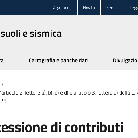
Argomenti
Novità
Servizi
Legg
 suoli e sismica
ca
Cartografia e banche dati
Divulgazi
/
articolo 2, lettere a), b), c) e d) e articolo 3, lettera a) dell
025
essione di contributi