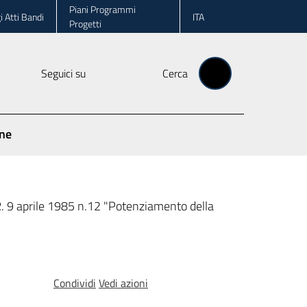
Piani Programmi
i Atti Bandi
ITA
Progetti
Seguici su
Cerca
one
a L.R. 9 aprile 1985 n.12 "Potenziamento della
Condividi
Vedi azioni