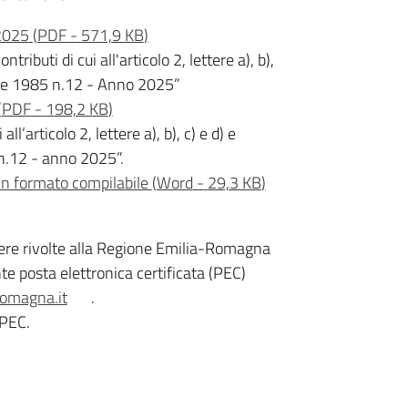
2025
(
PDF
-
571,9 KB
)
ibuti di cui all'articolo 2, lettere a), b),
aprile 1985 n.12 - Anno 2025”
(
PDF
-
198,2 KB
)
l’articolo 2, lettere a), b), c) e d) e
5 n.12 - anno 2025”.
in formato compilabile
(
Word
-
29,3 KB
)
ere rivolte alla Regione Emilia-Romagna
 posta elettronica certificata (PEC)
romagna.it
.
 PEC.