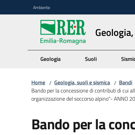
Vai al contenuto
Vai alla navigazione
Vai al footer
Ambiente
Geologia,
Geologia
Suoli
Sismi
Home
Geologia, suoli e sismica
Bandi
/
/
Bando per la concessione di contributi di cui all'
organizzazione del soccorso alpino"- ANNO 2
Salta al contenuto
Bando per la conc