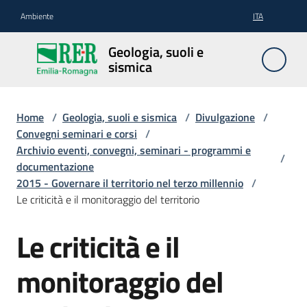
Vai al contenuto
Vai alla navigazione
Vai al footer
Ambiente
ITA
Geologia,
Geologia, suoli e
suoli e
sismica
sismica
Home
/
Geologia, suoli e sismica
/
Divulgazione
/
Convegni seminari e corsi
/
Geologia
Archivio eventi, convegni, seminari - programmi e
/
documentazione
2015 - Governare il territorio nel terzo millennio
/
Suoli
Le criticità e il monitoraggio del territorio
Le criticità e il
Sismica
monitoraggio del
Cartografia