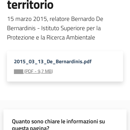
territorio
e
banche
15 marzo 2015, relatore Bernardo De 
dati
Bernardinis - Istituto Superiore per la 
Protezione e la Ricerca Ambientale 
Divulgazione
2015_03_13_De_Bernardinis.pdf
(
PDF
-
9,7 MB
)
Seguici
su
Quanto sono chiare le informazioni su
questa pagina?