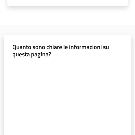
e
banche
dati
Divulgazione
Quanto sono chiare le informazioni su
questa pagina?
Valuta da 1 a 5 stelle
Seguici
su