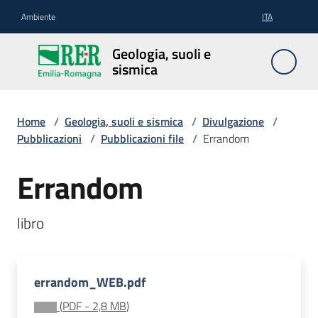
Vai al contenuto
Vai alla navigazione
Vai al footer
Ambiente
ITA
Geologia,
Geologia, suoli e
suoli e
sismica
sismica
Home
/
Geologia, suoli e sismica
/
Divulgazione
/
Pubblicazioni
/
Pubblicazioni file
/
Errandom
Geologia
Errandom
Suoli
libro
Sismica
errandom_WEB.pdf
(
PDF
-
2,8 MB
)
Cartografia