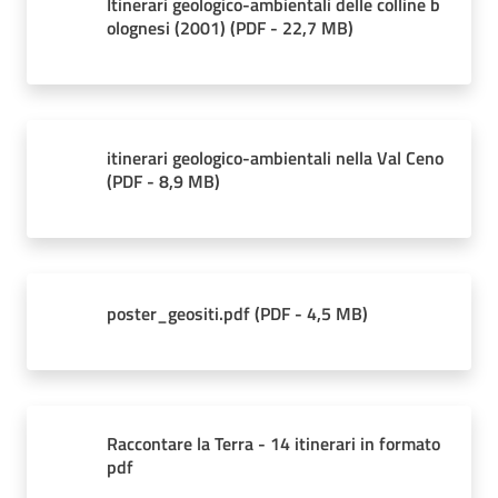
Itinerari geologico-ambientali delle colline b
olognesi (2001)
(
PDF
-
22,7 MB
)
Ambiente
itinerari geologico-ambientali nella Val Ceno
Argomenti
(
PDF
-
8,9 MB
)
Novità
Servizi
poster_geositi.pdf
(
PDF
-
4,5 MB
)
Leggi Atti Bandi
Piani Programmi
Raccontare la Terra - 14 itinerari in formato
Progetti
pdf