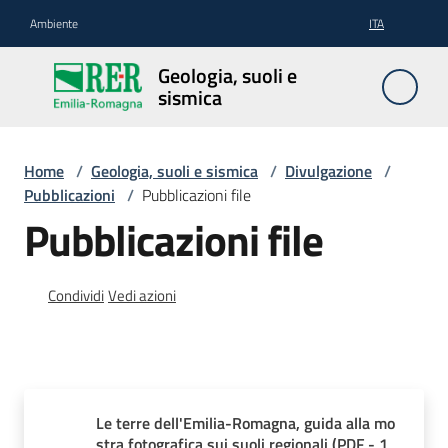
Vai al contenuto
Vai alla navigazione
Vai al footer
Ambiente
ITA
Geologia,
Geologia, suoli e
suoli e
sismica
sismica
Home
/
Geologia, suoli e sismica
/
Divulgazione
/
Pubblicazioni
/
Pubblicazioni file
Geologia
Pubblicazioni file
Suoli
Condividi
Vedi azioni
Sismica
Le terre dell'Emilia-Romagna, guida alla mo
Cartografia
stra fotografica sui suoli regionali
(
PDF
-
1