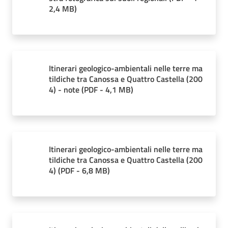
2,4 MB
)
e
banche
dati
Itinerari geologico-ambientali nelle terre ma
Divulgazione
tildiche tra Canossa e Quattro Castella (200
4) - note
(
PDF
-
4,1 MB
)
Seguici
su
Itinerari geologico-ambientali nelle terre ma
tildiche tra Canossa e Quattro Castella (200
4)
(
PDF
-
6,8 MB
)