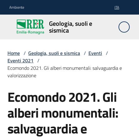
Vai al contenuto
Vai alla navigazione
Vai al footer
Ambiente
ITA
Geologia,
Geologia, suoli e
suoli e
sismica
sismica
Home
/
Geologia, suoli e sismica
/
Eventi
/
Eventi 2021
/
Geologia
Ecomondo 2021. Gli alberi monumentali: salvaguardia e
valorizzazione
Suoli
Ecomondo 2021. Gli
Salta al contenuto
alberi monumentali:
Sismica
salvaguardia e
Cartografia