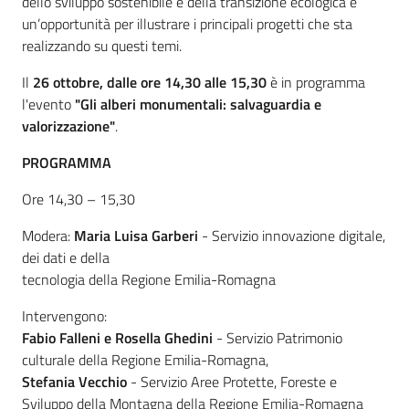
dello sviluppo sostenibile e della transizione ecologica e
un’opportunità per illustrare i principali progetti che sta
realizzando su questi temi.
Ambiente
Il
26 ottobre, dalle ore 14,30 alle 15,30
è in programma
l'evento
"Gli alberi monumentali: salvaguardia e
valorizzazione"
.
Argomenti
PROGRAMMA
Novità
Ore 14,30 – 15,30
Servizi
Modera:
Maria Luisa Garberi
- Servizio innovazione digitale,
dei dati e della
Leggi Atti Bandi
tecnologia della Regione Emilia-Romagna
Intervengono:
Fabio Falleni e Rosella Ghedini
- Servizio Patrimonio
Piani Programmi
culturale della Regione Emilia-Romagna,
Progetti
Stefania Vecchio
- Servizio Aree Protette, Foreste e
Sviluppo della Montagna della Regione Emilia-Romagna