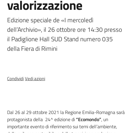
valorizzazione
e
banche
Edizione speciale de «I mercoledì 
dati
dell’Archivio», il 26 ottobre ore 14:30 presso 
il Padiglione Hall SUD Stand numero 035 
Divulgazione
della Fiera di Rimini
Seguici
Condividi
Vedi azioni
su
Cos'è
Dal 26 al 29 ottobre 2021 la Regione Emilia-Romagna sarà
protagonista della 24^ edizione di
“Ecomondo”
, un
importante evento di riferimento sui temi dell’ambiente,