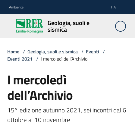
Vai al contenuto
Vai alla navigazione
Vai al footer
Ambiente
ITA
Geologia,
Geologia, suoli e
suoli e
sismica
sismica
Home
/
Geologia, suoli e sismica
/
Eventi
/
Eventi 2021
/
I mercoledì dell’Archivio
Geologia
I mercoledì
Salta al contenuto
Suoli
dell’Archivio
15° edizione autunno 2021, sei incontri dal 6 
Sismica
ottobre al 10 novembre
Cartografia