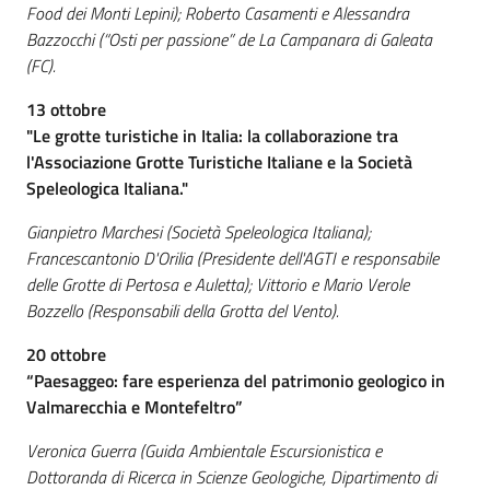
Food dei Monti Lepini); Roberto Casamenti e Alessandra
Bazzocchi (“Osti per passione” de La Campanara di Galeata
(FC).
Ambiente
13 ottobre
"Le grotte turistiche in Italia: la collaborazione tra
Argomenti
l'Associazione Grotte Turistiche Italiane e la Società
Speleologica Italiana."
Novità
Gianpietro Marchesi (Società Speleologica Italiana);
Francescantonio D'Orilia (Presidente dell'AGTI e responsabile
Servizi
delle Grotte di Pertosa e Auletta); Vittorio e Mario Verole
Bozzello (Responsabili della Grotta del Vento).
Leggi Atti Bandi
20 ottobre
“Paesaggeo: fare esperienza del patrimonio geologico in
Valmarecchia e Montefeltro”
Piani Programmi
Veronica Guerra (Guida Ambientale Escursionistica e
Progetti
Dottoranda di Ricerca in Scienze Geologiche, Dipartimento di