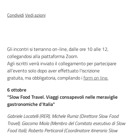
e
banche
Condividi
Vedi azioni
dati
Divulgazione
Cos'è
Gli incontri si terranno on-line, dalle ore 10 alle 12,
collegandosi alla piattaforma Zoom.
Agli iscritti verrà inviato il collegamento per partecipare
all’evento solo dopo aver effettuato l’iscrizione
gratuita, ma obbligatoria, compilando i
form on line.
Seguici
su
6
ottobre
“Slow Food Travel. Viaggi consapevoli nelle meraviglie
gastronomiche d'Italia"
Gabriele Locatelli (RER), Michele Rumiz (Direttore Slow Food
Travel); Giacomo Miola (Membro del Comitato esecutivo di Slow
Food Itali); Roberto Perticaroli (Coordinatore itinerario Slow