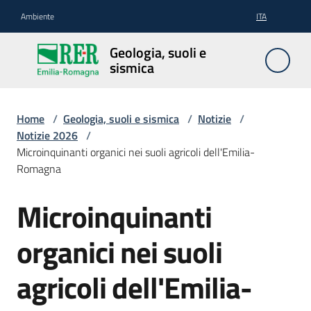
Vai al contenuto
Vai alla navigazione
Vai al footer
Ambiente
ITA
Geologia,
Geologia, suoli e
suoli e
sismica
sismica
Home
/
Geologia, suoli e sismica
/
Notizie
/
Notizie 2026
/
Geologia
Microinquinanti organici nei suoli agricoli dell'Emilia-
Romagna
Suoli
Microinquinanti
Salta al contenuto
organici nei suoli
Sismica
agricoli dell'Emilia-
Cartografia