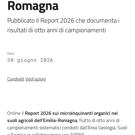
Romagna
e
banche
Pubblicato il Report 2026 che documenta i 
dati
risultati di otto anni di campionamenti
Divulgazione
Data
:
30 giugno 2026
Seguici
Condividi
Vedi azioni
su
Introduzione
Online il
Report 2026 sui microinquinanti organici nei
suoli agricoli dell'Emilia-Romagna
, frutto di otto anni di
campionamenti sistematici condotti dall'Area Geologia, Suoli
e Sismica in collaborazione con ARPAE.