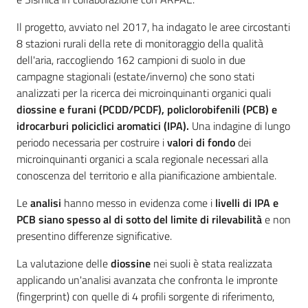
Il progetto, avviato nel 2017, ha indagato le aree circostanti
8 stazioni rurali della rete di monitoraggio della qualità
Ambiente
dell'aria, raccogliendo 162 campioni di suolo in due
campagne stagionali (estate/inverno) che sono stati
analizzati per la ricerca dei microinquinanti organici quali
Argomenti
diossine e furani (PCDD/PCDF), policlorobifenili (PCB) e
idrocarburi policiclici aromatici (IPA).
Una indagine di lungo
Novità
periodo necessaria per costruire i
valori di fondo
dei
microinquinanti organici a scala regionale necessari alla
Servizi
conoscenza del territorio e alla pianificazione ambientale.
Leggi Atti Bandi
Le
analisi
hanno messo in evidenza come i
livelli di IPA e
PCB siano spesso al di sotto del limite di rilevabilità
e non
presentino differenze significative.
La valutazione delle
diossine
nei suoli è stata realizzata
Piani Programmi
applicando un'analisi avanzata che confronta le impronte
Progetti
(fingerprint) con quelle di 4 profili sorgente di riferimento,