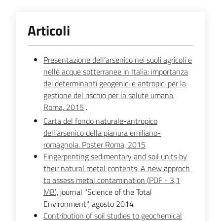
e
banche
Articoli
dati
Presentazione dell’arsenico nei suoli agricoli e
nelle acque sotterranee in Italia: importanza
Divulgazione
dei determinanti geogenici e antropici per la
gestione del rischio per la salute umana.
Roma, 2015
.
Carta del fondo naturale-antropico
Seguici
dell’arsenico della pianura emiliano-
su
romagnola. Poster Roma, 2015
Fingerprinting sedimentary and soil units by
their natural metal contents: A new approch
to assess metal contamination
(
PDF
-
3,1
MB
)
, journal "Science of the Total
Environment", agosto 2014
Contribution of soil studies to geochemical