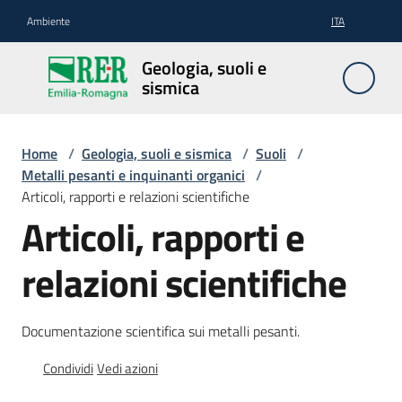
Vai al contenuto
Vai alla navigazione
Vai al footer
Ambiente
ITA
Geologia,
Geologia, suoli e
suoli e
sismica
sismica
Home
/
Geologia, suoli e sismica
/
Suoli
/
Metalli pesanti e inquinanti organici
/
Geologia
Articoli, rapporti e relazioni scientifiche
Articoli, rapporti e
Suoli
relazioni scientifiche
Sismica
Documentazione scientifica sui metalli pesanti.
Condividi
Vedi azioni
Cartografia