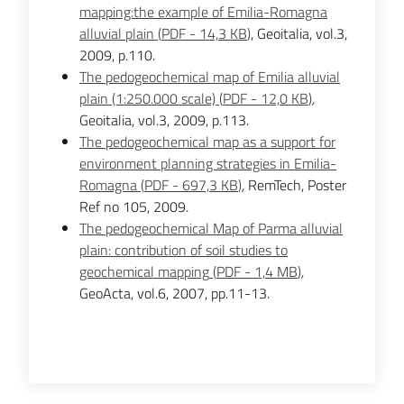
mapping:the example of Emilia-Romagna
alluvial plain
(
PDF
-
14,3 KB
)
, Geoitalia, vol.3,
2009, p.110.
Ambiente
The pedogeochemical map of Emilia alluvial
plain (1:250.000 scale)
(
PDF
-
12,0 KB
)
,
Geoitalia, vol.3, 2009, p.113.
Argomenti
The pedogeochemical map as a support for
environment planning strategies in Emilia-
Novità
Romagna
(
PDF
-
697,3 KB
)
,
RemTech, Poster
Ref no 105, 2009.
Servizi
The pedogeochemical Map of Parma alluvial
plain: contribution of soil studies to
Leggi Atti Bandi
geochemical mapping
(
PDF
-
1,4 MB
)
,
GeoActa, vol.6, 2007, pp.11-13.
Piani Programmi
Progetti