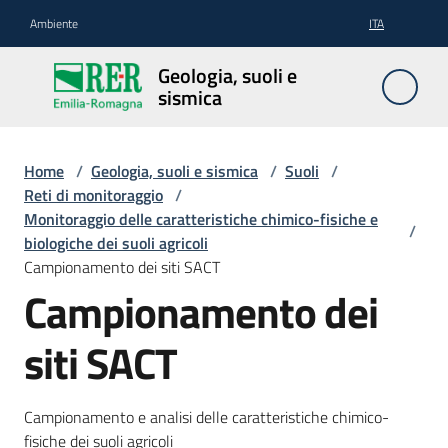
Vai al contenuto
Vai alla navigazione
Vai al footer
Ambiente
ITA
Geologia,
Geologia, suoli e
suoli e
sismica
sismica
Home
/
Geologia, suoli e sismica
/
Suoli
/
Reti di monitoraggio
/
Geologia
Monitoraggio delle caratteristiche chimico-fisiche e
/
biologiche dei suoli agricoli
Campionamento dei siti SACT
Suoli
Campionamento dei
siti SACT
Sismica
Campionamento e analisi delle caratteristiche chimico-
fisiche dei suoli agricoli
Cartografia