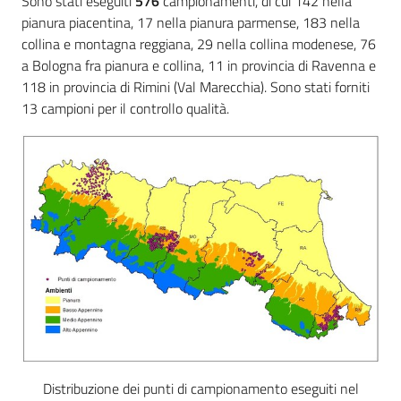
Sono stati eseguiti
576
campionamenti, di cui 142 nella
pianura piacentina, 17 nella pianura parmense, 183 nella
collina e montagna reggiana, 29 nella collina modenese, 76
a Bologna fra pianura e collina, 11 in provincia di Ravenna e
Ambiente
118 in provincia di Rimini (Val Marecchia). Sono stati forniti
13 campioni per il controllo qualità.
Argomenti
Novità
Servizi
Leggi Atti Bandi
Piani Programmi
Progetti
Distribuzione dei punti di campionamento eseguiti nel