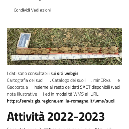
e
Condividi
Vedi azioni
banche
dati
Divulgazione
I dati sono consultabili sui
siti webgis
Seguici
Cartografia dei suoli
,
Catalogo dei suoli
,
minERva
e
su
Geoportale
insieme al resto dei dati SACT disponibili (vedi
note illustrative
) ed in modalità WMS all'URL
https://servizigis.regione.emilia-romagna.it/wms/suoli.
Attività 2022-2023